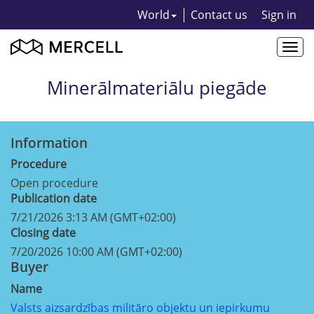
World
Contact us
Sign in
Togg
navi
Minerālmateriālu piegāde
Information
Procedure
Open procedure
Publication date
7/21/2026 3:13 AM (GMT+02:00)
Closing date
7/20/2026 10:00 AM (GMT+02:00)
Buyer
Name
Valsts aizsardzības militāro objektu un iepirkumu