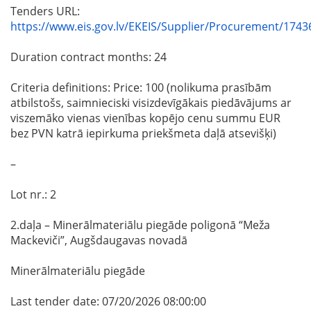
Tenders URL:
https://www.eis.gov.lv/EKEIS/Supplier/Procurement/1743
Duration contract months: 24
Criteria definitions: Price: 100 (nolikuma prasībām
atbilstošs, saimnieciski visizdevīgākais piedāvājums ar
viszemāko vienas vienības kopējo cenu summu EUR
bez PVN katrā iepirkuma priekšmeta daļā atsevišķi)
–
Lot nr.: 2
2.daļa – Minerālmateriālu piegāde poligonā “Meža
Mackeviči”, Augšdaugavas novadā
Minerālmateriālu piegāde
Last tender date: 07/20/2026 08:00:00