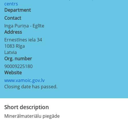
centrs
Department
Contact
Inga Puriņa - Eglīte
Address
Ernestīnes iela 34
1083
Rīga
Latvia
Org. number
90009225180
Website
www.vamoic.gov.lv
Closing date has passed.
Short description
Minerālmateriālu piegāde