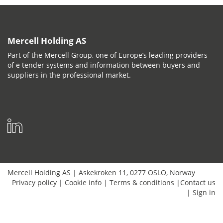
Mercell Holding AS
Part of the Mercell Group, one of Europe’s leading providers
of e tender systems and information between buyers and
suppliers in the professional market.
Mercell Holding AS
|
Askekroken 11
,
0277
OSLO
,
Norway
Privacy policy
|
Cookie info
|
Terms & conditions
|
Contact us
|
Sign in