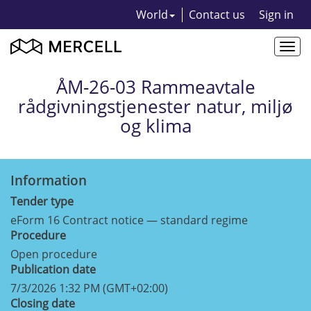
World
Contact us
Sign in
Togg
navi
ÅM-26-03 Rammeavtale
rådgivningstjenester natur, miljø
og klima
Information
Tender type
eForm 16 Contract notice — standard regime
Procedure
Open procedure
Publication date
7/3/2026 1:32 PM (GMT+02:00)
Closing date