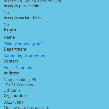
6/19/2026 1:00 PM (GMT+02:00)
Accepts parallel bids
No
Accepts variant bids
No
Buyer
Name
Civinity įmonių grupė
Department
Kauno departamentas
Contact
Emilis Šiaudinis
Address
Naugarduko g. 98
LT-03160
Vilnius
Lithuania
Org. number
302247881
Closing date has passed.