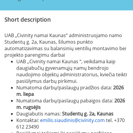
Short description
UAB „Civinity namai Kaunas“ administruojamo namo
Studentų g. 2a, Kaunas, šilumos punkto
automatizavimas su balansinių ventilių montavimo bei
projekto parengimu darbai
UAB ,,Civinity namai Kaunas “, veikdama kaip
daugiabučių gyvenamųjų namų bendrojo
naudojimo objektų administratorius, kviečia teikti
pasiūlymus darbų pirkimui.
Numatoma darbų/paslaugų pradžios data:
2026
m. liepa
Numatoma darbų/paslaugų pabaigos data:
2026
m. rugsėjis
Daugiabutis namas:
Studentų g. 2a, Kaunas
Kontaktai:
emilis.siaudinis@civinity.com
tel. +370
612 23490