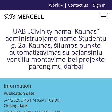
World
Contact us
Sign in
Togg
navi
UAB „Civinity namai Kaunas“
administruojamo namo Studentų
g. 2a, Kaunas, šilumos punkto
automatizavimas su balansinių
ventilių montavimo bei projekto
parengimu darbai
Information
Publication date
6/4/2026 3:46 PM (GMT+02:00)
Closing date