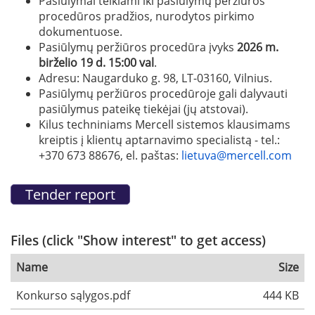
Pasiūlymai teikiami iki pasiūlymų peržiūros
procedūros pradžios, nurodytos pirkimo
dokumentuose.
Pasiūlymų peržiūros procedūra įvyks
2026 m.
birželio 19 d. 15:00 val
.
Adresu: Naugarduko g. 98, LT-03160, Vilnius.
Pasiūlymų peržiūros procedūroje gali dalyvauti
pasiūlymus pateikę tiekėjai (jų atstovai).
Kilus techniniams Mercell sistemos klausimams
kreiptis į klientų aptarnavimo specialistą - tel.:
+370 673 88676, el. paštas:
lietuva@mercell.com
Files (click "Show interest" to get access)
Name
Size
Konkurso sąlygos.pdf
444 KB