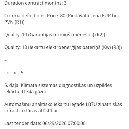
Duration contract months: 3
Criteria definitions: Price: 80 (Piedāvātā cena EUR bez
PVN (R1))
Quality: 10 (Garantijas termiņš (mēnešos) (R2))
Quality: 10 (Iekārtu elektroenerģijas patēriņš (Kw) (R3))
–
Lot nr.: 5
5. daļa: Klimata sistēmas diagnostikas un uzpildes
iekārta R134a gāzei
Automašīnu analītisko iekārtu iegāde LBTU zinātniskās
infrastruktūras attīstībai
Last tender date: 06/29/2026 07:00:00