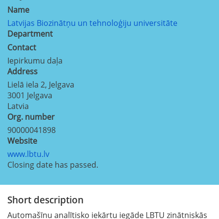
Name
Latvijas Biozinātņu un tehnoloģiju universitāte
Department
Contact
Iepirkumu daļa
Address
Lielā iela 2, Jelgava
3001
Jelgava
Latvia
Org. number
90000041898
Website
www.lbtu.lv
Closing date has passed.
Short description
Automašīnu analītisko iekārtu iegāde LBTU zinātniskās