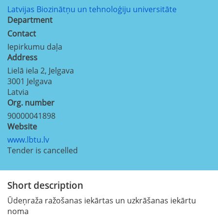
Latvijas Biozinātņu un tehnoloģiju universitāte
Department
Contact
Iepirkumu daļa
Address
Lielā iela 2, Jelgava
3001
Jelgava
Latvia
Org. number
90000041898
Website
www.lbtu.lv
Tender is cancelled
Short description
Ūdeņraža ražošanas iekārtas un uzkrāšanas iekārtu
noma