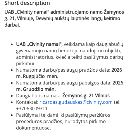
Short description
UAB „Civinity namai“ administruojamo namo Žemynos
g. 21, Vilniuje, Devynių aukštų laiptinės langų keitimo
darbai.
UAB ,,Civinity namai“,
veikdama kaip daugiabučių
gyvenamųjų namų bendrojo naudojimo objektų
administratorius, kviečia teikti pasiūlymus darbų
pirkimui.
Numatoma darbų/paslaugų pradžios data:
2026
m. Rugpjūčio mėn.
Numatoma darbų/paslaugų pabaigos data:
2026
m. Gruodžio mėn.
Daugiabutis namas:
Žemynos g. 21 Vilnius
Kontaktai:
ricardas.gudauskas@civinity.com
tel.
+37063009311
Pasiūlymai teikiami iki pasiūlymų peržiūros
procedūros pradžios, nurodytos pirkimo
dokumentuose.