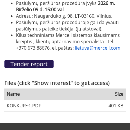
Pasiūlymų peržiūros procedūra įvyks
2026 m.
Birželio 09 d. 15:00 val
.
Adresu: Naugarduko g. 98, LT-03160, Vilnius.
Pasiūlymų peržiūros procedūroje gali dalyvauti
pasiūlymus pateikę tiekėjai (jų atstovai).
Kilus techniniams Mercell sistemos klausimams
kreiptis į klientų aptarnavimo specialistą - tel.:
+370 673 88676, el. paštas:
lietuva@mercell.com
Files (click "Show interest" to get access)
Name
Size
KONKUR~1.PDF
401 KB