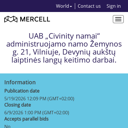
World
Contact us
Sign in
Togg
navi
UAB „Civinity namai“
administruojamo namo Žemynos
g. 21, Vilniuje, Devynių aukštų
laiptinės langų keitimo darbai.
Information
Publication date
5/19/2026 12:09 PM (GMT+02:00)
Closing date
6/9/2026 1:00 PM (GMT+02:00)
Accepts parallel bids
No