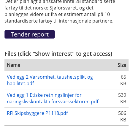
Det er
planlagt
å anskaffe
inntil 28 standardiserte
fartøy
til det
norske Sjøforsvaret,
og det
planlegges
videre
ut fra et estimert antall på 10
standardiserte fartøy til
internasjonale
partnere.
Files (click "Show interest" to get access)
Name
Size
Vedlegg 2 Varsomhet, taushetsplikt og
65
habilitet.pdf
KB
Vedlegg 1 Etiske retningslinjer for
539
naringslivskontakt i forsvarssektoren.pdf
KB
RFI Skipsbyggere P1118.pdf
506
KB