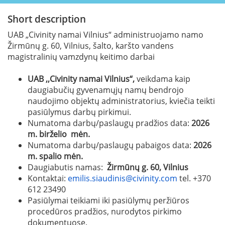
Short description
UAB „Civinity namai Vilnius“ administruojamo namo
Žirmūnų g. 60, Vilnius, šalto, karšto vandens
magistralinių vamzdynų keitimo darbai
UAB ,,Civinity namai Vilnius“,
veikdama kaip
daugiabučių gyvenamųjų namų bendrojo
naudojimo objektų administratorius, kviečia teikti
pasiūlymus darbų pirkimui.
Numatoma darbų/paslaugų pradžios data:
2026
m. birželio mėn.
Numatoma darbų/paslaugų pabaigos data:
2026
m. spalio mėn.
Daugiabutis namas:
Žirmūnų g. 60, Vilnius
Kontaktai:
emilis.siaudinis@civinity.com
tel. +370
612 23490
Pasiūlymai teikiami iki pasiūlymų peržiūros
procedūros pradžios, nurodytos pirkimo
dokumentuose.