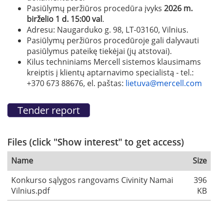
Pasiūlymų peržiūros procedūra įvyks
2026 m.
birželio 1 d. 15:00 val
.
Adresu: Naugarduko g. 98, LT-03160, Vilnius.
Pasiūlymų peržiūros procedūroje gali dalyvauti
pasiūlymus pateikę tiekėjai (jų atstovai).
Kilus techniniams Mercell sistemos klausimams
kreiptis į klientų aptarnavimo specialistą - tel.:
+370 673 88676, el. paštas:
lietuva@mercell.com
Files (click "Show interest" to get access)
Name
Size
Konkurso sąlygos rangovams Civinity Namai
396
Vilnius.pdf
KB