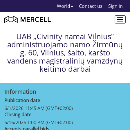
World
Contact us
Sign in
Togg
navi
UAB „Civinity namai Vilnius“
administruojamo namo Žirmūnų
g. 60, Vilnius, šalto, karšto
vandens magistralinių vamzdynų
keitimo darbai
Information
Publication date
6/1/2026 11:45 AM (GMT+02:00)
Closing date
6/16/2026 1:00 PM (GMT+02:00)
Accepts parallel bids