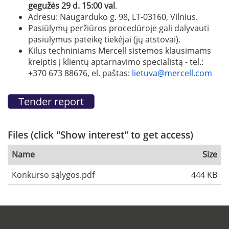
gegužės 29 d. 15:00 val
.
Adresu: Naugarduko g. 98, LT-03160, Vilnius.
Pasiūlymų peržiūros procedūroje gali dalyvauti
pasiūlymus pateikę tiekėjai (jų atstovai).
Kilus techniniams Mercell sistemos klausimams
kreiptis į klientų aptarnavimo specialistą - tel.:
+370 673 88676, el. paštas:
lietuva@mercell.com
Files (click "Show interest" to get access)
Name
Size
Konkurso sąlygos.pdf
444 KB