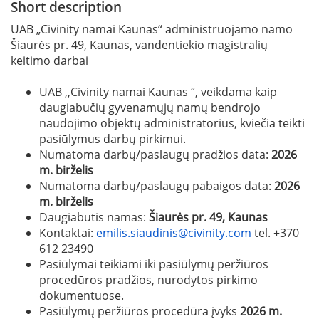
Short description
UAB „Civinity namai Kaunas“ administruojamo namo
Šiaurės pr. 49, Kaunas, vandentiekio magistralių
keitimo darbai
UAB ,,Civinity namai Kaunas “, veikdama kaip
daugiabučių gyvenamųjų namų bendrojo
naudojimo objektų administratorius, kviečia teikti
pasiūlymus darbų pirkimui.
Numatoma darbų/paslaugų pradžios data:
2026
m. birželis
Numatoma darbų/paslaugų pabaigos data:
2026
m. birželis
Daugiabutis namas:
Šiaurės pr. 49, Kaunas
Kontaktai:
emilis.siaudinis@civinity.com
tel. +370
612 23490
Pasiūlymai teikiami iki pasiūlymų peržiūros
procedūros pradžios, nurodytos pirkimo
dokumentuose.
Pasiūlymų peržiūros procedūra įvyks
2026 m.