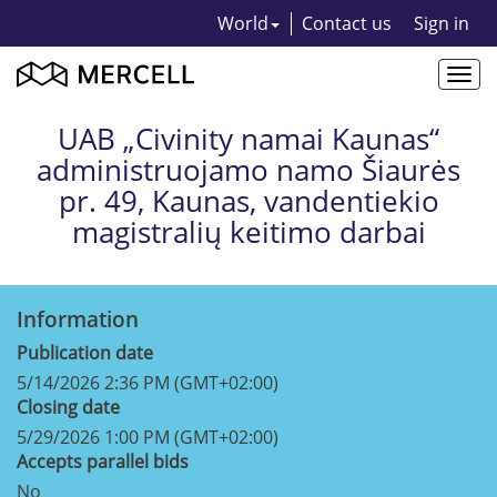
World
Contact us
Sign in
Togg
navi
UAB „Civinity namai Kaunas“
administruojamo namo Šiaurės
pr. 49, Kaunas, vandentiekio
magistralių keitimo darbai
Information
Publication date
5/14/2026 2:36 PM (GMT+02:00)
Closing date
5/29/2026 1:00 PM (GMT+02:00)
Accepts parallel bids
No