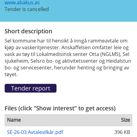
www.abakus.as
Tender is cancelled
Short description
Sel kommune har til hensikt å inngå rammeavtale om
kjøp av
vaskeritjenester. Anskaffelsen omfatter leie og
vask av tøy til Lokalmedisinsk senter Otta (NGLMS), Sel
sjukeheim, Selsro bo- og aktivitetssenter og Heidalstun
bo- og servicesenter, herunder henting og bringing av
tøyet.
Files (click "Show interest" to get access)
Name
Size
SE-26-03 Avtalevilkår.pdf
396 KB