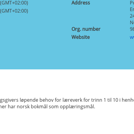
 (GMT+02:00)
Address
P
E
 (GMT+02:00)
2
N
Org. number
9
Website
w
ivers løpende behov for læreverk for trinn 1 til 10 i henhold
mmuner har norsk bokmål som opplæringsmål.