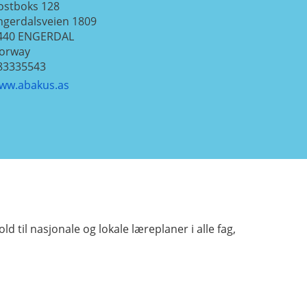
ostboks 128
ngerdalsveien 1809
440
ENGERDAL
orway
83335543
ww.abakus.as
 til nasjonale og lokale læreplaner i alle fag,