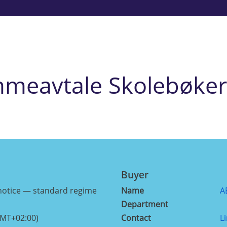
eavtale Skolebøker 
Buyer
notice — standard regime
Name
A
Department
GMT+02:00)
Contact
L