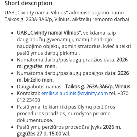
Short description
UAB „Civinity namai Vilnius“ administruojamo namo
Taikos g. 263A-3A6/p, Vilnius, aikštelių remonto darbai
UAB ,,Civinity namai Vilnius“,
veikdama kaip
daugiabučių gyvenamųjų namų bendrojo
naudojimo objektų administratorius, kviečia teikti
pasiūlymus darbų pirkimui.
Numatoma darbų/paslaugų pradžios data:
2026
m. gegužės mėn.
Numatoma darbų/paslaugų pabaigos data:
2026
m. birželio mėn.
Daugiabutis namas:
Taikos g. 263A-3A6/p, Vilnius
Kontaktai:
emilis.siaudinis@civinity.com
tel. +370
612 23490
Pasiūlymai teikiami iki pasiūlymų peržiūros
procedūros pradžios, nurodytos pirkimo
dokumentuose.
Pasiūlymų peržiūros procedūra įvyks
2026 m.
gegužės 27 d. 15:00 val
.