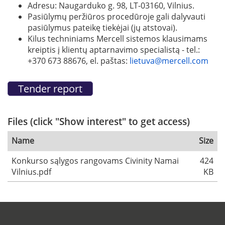
Adresu: Naugarduko g. 98, LT-03160, Vilnius.
Pasiūlymų peržiūros procedūroje gali dalyvauti
pasiūlymus pateikę tiekėjai (jų atstovai).
Kilus techniniams Mercell sistemos klausimams
kreiptis į klientų aptarnavimo specialistą - tel.:
+370 673 88676, el. paštas:
lietuva@mercell.com
Files (click "Show interest" to get access)
Name
Size
Konkurso sąlygos rangovams Civinity Namai
424
Vilnius.pdf
KB