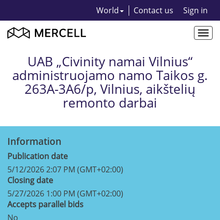
World
Contact us
Sign in
Togg
navi
UAB „Civinity namai Vilnius“
administruojamo namo Taikos g.
263A-3A6/p, Vilnius, aikštelių
remonto darbai
Information
Publication date
5/12/2026 2:07 PM (GMT+02:00)
Closing date
5/27/2026 1:00 PM (GMT+02:00)
Accepts parallel bids
No