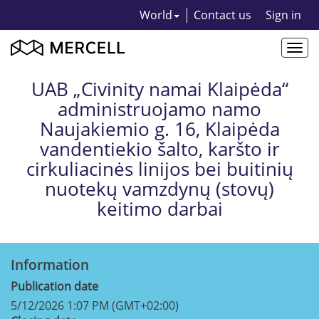
World
Contact us
Sign in
Togg
navi
UAB „Civinity namai Klaipėda“
administruojamo namo
Naujakiemio g. 16, Klaipėda
vandentiekio šalto, karšto ir
cirkuliacinės linijos bei buitinių
nuotekų vamzdynų (stovų)
keitimo darbai
Information
Publication date
5/12/2026 1:07 PM (GMT+02:00)