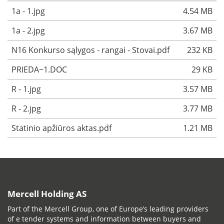
1a - 1.jpg
4.54 MB
1a - 2.jpg
3.67 MB
N16 Konkurso sąlygos - rangai - Stovai.pdf
232 KB
PRIEDA~1.DOC
29 KB
R - 1.jpg
3.57 MB
R - 2.jpg
3.77 MB
Statinio apžiūros aktas.pdf
1.21 MB
Mercell Holding AS
Part of the Mercell Group, one of Europe’s leading providers
of e tender systems and information between buyers and