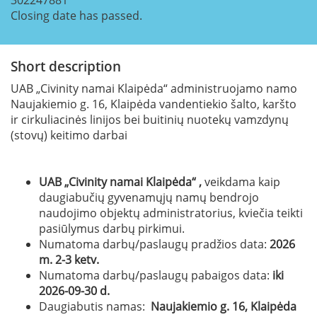
Closing date has passed.
Short description
UAB „Civinity namai Klaipėda“ administruojamo namo
Naujakiemio g. 16, Klaipėda vandentiekio šalto, karšto
ir cirkuliacinės linijos bei buitinių nuotekų vamzdynų
(stovų) keitimo darbai
UAB „Civinity namai Klaipėda“ ,
veikdama kaip
daugiabučių gyvenamųjų namų bendrojo
naudojimo objektų administratorius, kviečia teikti
pasiūlymus darbų pirkimui.
Numatoma darbų/paslaugų pradžios data:
2026
m. 2-3 ketv.
Numatoma darbų/paslaugų pabaigos data:
iki
2026-09-30 d.
Daugiabutis namas:
Naujakiemio g. 16, Klaipėda