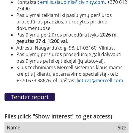
Kontaktai:
emilis.siaudinis@civinity.com
, +370 612
23490
Pasiūlymai teikiami iki pasiūlymų peržiūros
procedūros pradžios, nurodytos pirkimo
dokumentuose.
Pasiūlymų peržiūros procedūra įvyks
2026 m.
gegužės 27
d. 15:00 val
.
Adresu: Naugarduko g. 98, LT-03160, Vilnius.
Pasiūlymų peržiūros procedūroje gali dalyvauti
pasiūlymus pateikę tiekėjai (jų atstovai).
Kilus techniniams Mercell sistemos klausimams
kreiptis į klientų aptarnavimo specialistą - tel.:
+370 673 88676, el. paštas:
lietuva@mercell.com
Files (click "Show interest" to get access)
Name
Size