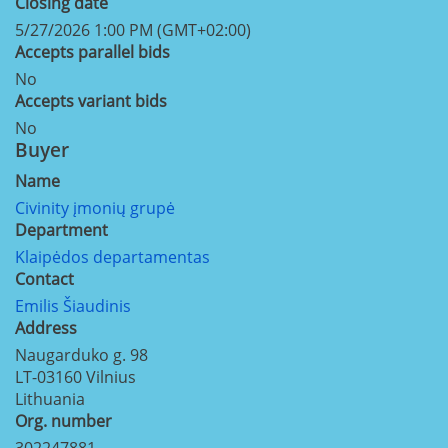
Closing date
5/27/2026 1:00 PM (GMT+02:00)
Accepts parallel bids
No
Accepts variant bids
No
Buyer
Name
Civinity įmonių grupė
Department
Klaipėdos departamentas
Contact
Emilis Šiaudinis
Address
Naugarduko g. 98
LT-03160
Vilnius
Lithuania
Org. number
302247881