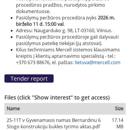
procedūros pradžios, nurodytos pirkimo
dokumentuose.
Pasiūlymų peržiūros procedūra įvyks
2026 m.
birželio 11 d. 15:00 val
.
Adresu: Naugarduko g. 98, LT-03160, Vilnius.
Pasiūlymų peržiūros procedūroje gali dalyvauti
pasiūlymus pateikę tiekėjai (jų atstovai).
Kilus techniniams Mercell sistemos klausimams
kreiptis į klientų aptarnavimo specialistą - tel.:
+370 673 88676, el. paštas:
lietuva@mercell.com
Files (click "Show interest" to get access)
Name
Size
25-11T v Gyvenamasis namas Bernardinu 6
17.14
Stogo konstrukciju bukles tyrimo aktas.pdf
MB