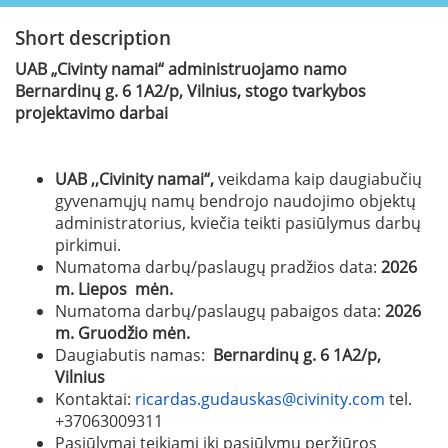
Short description
UAB „Civinty namai“ administruojamo namo
Bernardinų g. 6 1A2/p, Vilnius, stogo tvarkybos
projektavimo darbai
UAB ,,Civinity namai“,
veikdama kaip daugiabučių
gyvenamųjų namų bendrojo naudojimo objektų
administratorius, kviečia teikti pasiūlymus darbų
pirkimui.
Numatoma darbų/paslaugų pradžios data:
2026
m. Liepos mėn.
Numatoma darbų/paslaugų pabaigos data:
2026
m. Gruodžio mėn.
Daugiabutis namas:
Bernardinų g. 6 1A2/p,
Vilnius
Kontaktai:
ricardas.gudauskas@civinity.com
tel.
+37063009311
Pasiūlymai teikiami iki pasiūlymų peržiūros