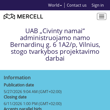
World
Contact us
Sign in
Togg
navi
UAB „Civinty namai“
administruojamo namo
Bernardinų g. 6 1A2/p, Vilnius,
stogo tvarkybos projektavimo
darbai
Information
Publication date
5/27/2026 9:04 AM (GMT+02:00)
Closing date
6/11/2026 1:00 PM (GMT+02:00)
Accepts parallel bids