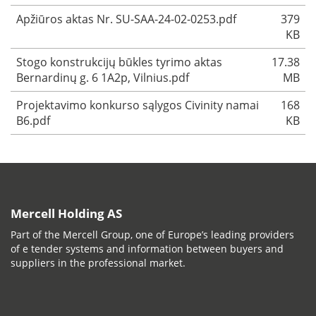
Apžiūros aktas Nr. SU-SAA-24-02-0253.pdf
379
KB
Stogo konstrukcijų būkles tyrimo aktas
17.38
Bernardinų g. 6 1A2p, Vilnius.pdf
MB
Projektavimo konkurso sąlygos Civinity namai
168
B6.pdf
KB
Mercell Holding AS
Part of the Mercell Group, one of Europe’s leading providers
of e tender systems and information between buyers and
suppliers in the professional market.