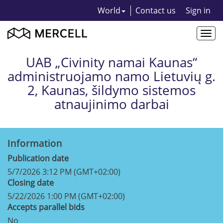
World
Contact us
Sign in
Togg
navi
UAB „Civinity namai Kaunas“
administruojamo namo Lietuvių g.
2, Kaunas, šildymo sistemos
atnaujinimo darbai
Information
Publication date
5/7/2026 3:12 PM (GMT+02:00)
Closing date
5/22/2026 1:00 PM (GMT+02:00)
Accepts parallel bids
No