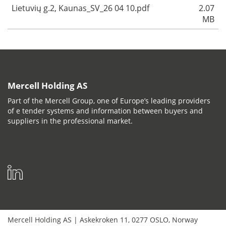
Lietuvių g.2, Kaunas_SV_26 04 10.pdf
2.07
MB
Mercell Holding AS
Part of the Mercell Group, one of Europe’s leading providers
of e tender systems and information between buyers and
suppliers in the professional market.
Mercell Holding AS
|
Askekroken 11
,
0277
OSLO
,
Norway