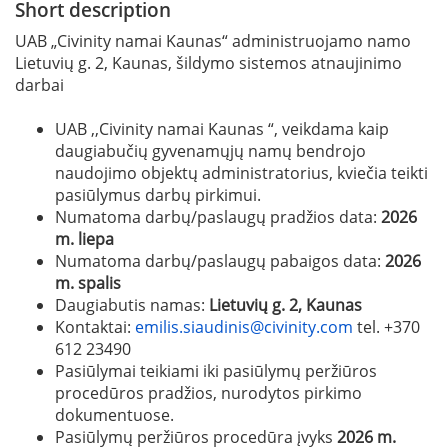
Short description
UAB „Civinity namai Kaunas“ administruojamo namo
Lietuvių g. 2, Kaunas, šildymo sistemos atnaujinimo
darbai
UAB ,,Civinity namai Kaunas “, veikdama kaip
daugiabučių gyvenamųjų namų bendrojo
naudojimo objektų administratorius, kviečia teikti
pasiūlymus darbų pirkimui.
Numatoma darbų/paslaugų pradžios data:
2026
m. liepa
Numatoma darbų/paslaugų pabaigos data:
2026
m. spalis
Daugiabutis namas:
Lietuvių g. 2, Kaunas
Kontaktai:
emilis.siaudinis@civinity.com
tel. +370
612 23490
Pasiūlymai teikiami iki pasiūlymų peržiūros
procedūros pradžios, nurodytos pirkimo
dokumentuose.
Pasiūlymų peržiūros procedūra įvyks
2026 m.