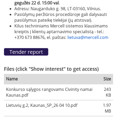
gegužės 22 d. 15:00 val
.
Adresu: Naugarduko g. 98, LT-03160, Vilnius.
Pasiūlymų peržiūros procedūroje gali dalyvauti
pasiūlymus pateikę tiekėjai (jų atstovai).
Kilus techniniams Mercell sistemos klausimams
kreiptis į klientų aptarnavimo specialistą - tel.:
+370 673 88676, el. paštas:
lietuva@mercell.com
Files (click "Show interest" to get access)
Name
Size
Konkurso sąlygos rangovams Civinity namai
243
Kaunas.pdf
KB
Lietuvių g.2, Kaunas_SP_26 04 10.pdf
1.97
MB