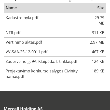
Name
Size
Kadastro byla.pdf
29.79
MB
NTR.pdf
311 KB
Vertinimo aktas.pdf
2.97 MB
VV-SAA-25-12-0011.pdf
467 KB
Zauerveino g. 9A, Klaipėda, L tinklai.pdf
124 KB
Projektavimo konkurso sąlygos Civinity
189 KB
namai.pdf
Mercell Holding AS