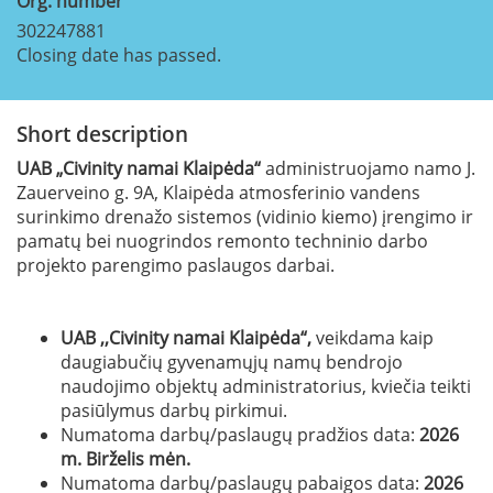
Org. number
302247881
Closing date has passed.
Short description
UAB „Civinity namai Klaipėda“
administruojamo namo J.
Zauerveino g. 9A, Klaipėda atmosferinio vandens
surinkimo drenažo sistemos (vidinio kiemo) įrengimo ir
pamatų bei nuogrindos remonto techninio darbo
projekto parengimo paslaugos darbai.
UAB ,,Civinity namai Klaipėda“,
veikdama kaip
daugiabučių gyvenamųjų namų bendrojo
naudojimo objektų administratorius, kviečia teikti
pasiūlymus darbų pirkimui.
Numatoma darbų/paslaugų pradžios data:
2026
m. Birželis mėn.
Numatoma darbų/paslaugų pabaigos data:
2026