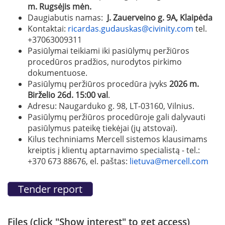
m. Rugsėjis mėn.
Daugiabutis namas:
J. Zauerveino g. 9A, Klaipėda
Kontaktai:
ricardas.gudauskas@civinity.com
tel.
+37063009311
Pasiūlymai teikiami iki pasiūlymų peržiūros
procedūros pradžios, nurodytos pirkimo
dokumentuose.
Pasiūlymų peržiūros procedūra įvyks
2026 m.
Birželio 26d. 15:00 val
.
Adresu: Naugarduko g. 98, LT-03160, Vilnius.
Pasiūlymų peržiūros procedūroje gali dalyvauti
pasiūlymus pateikę tiekėjai (jų atstovai).
Kilus techniniams Mercell sistemos klausimams
kreiptis į klientų aptarnavimo specialistą - tel.:
+370 673 88676, el. paštas:
lietuva@mercell.com
Files (click "Show interest" to get access)