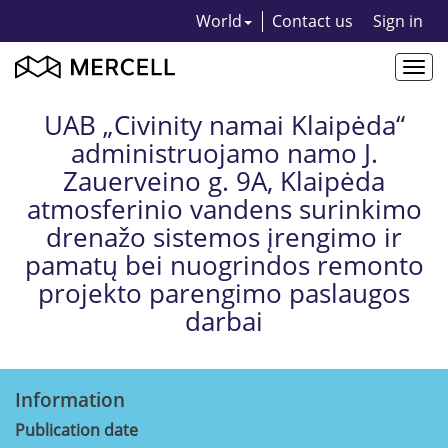
World
Contact us
Sign in
Togg
navi
UAB „Civinity namai Klaipėda“
administruojamo namo J.
Zauerveino g. 9A, Klaipėda
atmosferinio vandens surinkimo
drenažo sistemos įrengimo ir
pamatų bei nuogrindos remonto
projekto parengimo paslaugos
darbai
Information
Publication date