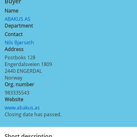
Buyer
Name
ABAKUS AS
Department
Contact
Nils Bjørseth
Address
Postboks 128
Engerdalsveien 1809
2440
ENGERDAL
Norway
Org. number
983335543
Website
www.abakus.as
Closing date has passed.
Short description