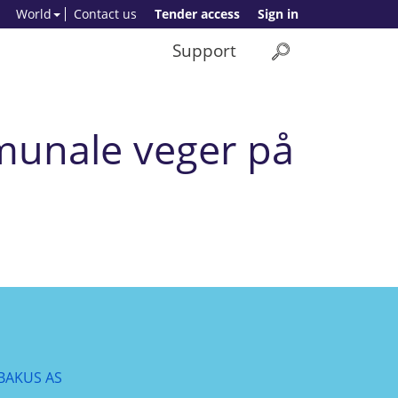
World
Contact us
Tender access
Sign in
Support
mmunale veger på
BAKUS AS