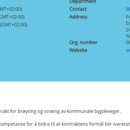
Department
GMT+02:00)
Contact
M
(GMT+02:00)
Address
P
E
 (GMT+02:00)
2
N
Org. number
9
Website
w
trakt for brøyting og strøing av kommunale bygdeveger.
petanse for å bidra til at kontraktens formål blir ivaretat