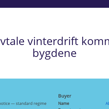
avtale vinterdrift ko
bygdene
Buyer
notice — standard regime
Name
A