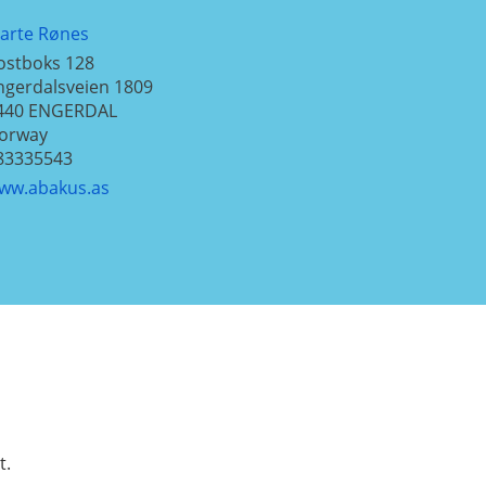
arte Rønes
ostboks 128
ngerdalsveien 1809
440
ENGERDAL
orway
83335543
ww.abakus.as
t.