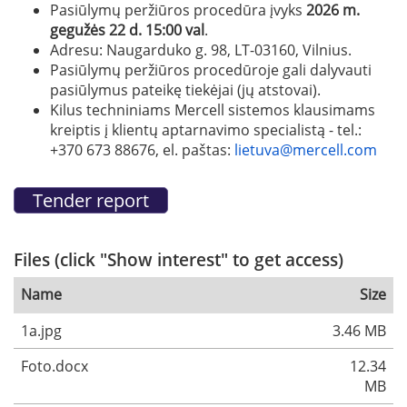
Pasiūlymų peržiūros procedūra įvyks
2026 m.
gegužės 22 d. 15:00 val
.
Adresu: Naugarduko g. 98, LT-03160, Vilnius.
Pasiūlymų peržiūros procedūroje gali dalyvauti
pasiūlymus pateikę tiekėjai (jų atstovai).
Kilus techniniams Mercell sistemos klausimams
kreiptis į klientų aptarnavimo specialistą - tel.:
+370 673 88676, el. paštas:
lietuva@mercell.com
Files (click "Show interest" to get access)
Name
Size
1a.jpg
3.46 MB
Foto.docx
12.34
MB