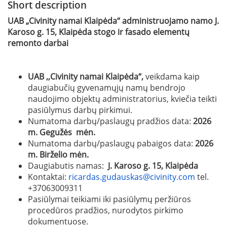
Short description
UAB „Civinity namai Klaipėda“ administruojamo namo J.
Karoso g. 15, Klaipėda stogo ir fasado elementų
remonto darbai
UAB ,,Civinity namai Klaipėda“,
veikdama kaip
daugiabučių gyvenamųjų namų bendrojo
naudojimo objektų administratorius, kviečia teikti
pasiūlymus darbų pirkimui.
Numatoma darbų/paslaugų pradžios data:
2026
m. Gegužės mėn.
Numatoma darbų/paslaugų pabaigos data:
2026
m. Birželio mėn.
Daugiabutis namas:
J. Karoso g. 15, Klaipėda
Kontaktai:
ricardas.gudauskas@civinity.com
tel.
+37063009311
Pasiūlymai teikiami iki pasiūlymų peržiūros
procedūros pradžios, nurodytos pirkimo
dokumentuose.