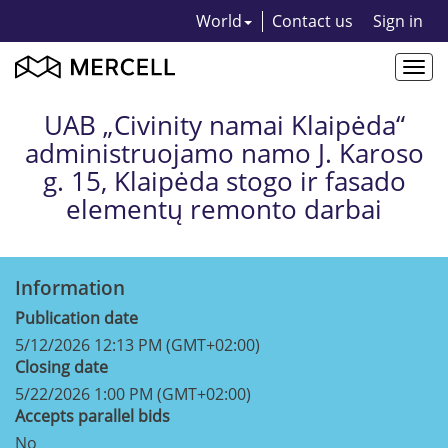
World
Contact us
Sign in
Togg
navi
UAB „Civinity namai Klaipėda“
administruojamo namo J. Karoso
g. 15, Klaipėda stogo ir fasado
elementų remonto darbai
Information
Publication date
5/12/2026 12:13 PM (GMT+02:00)
Closing date
5/22/2026 1:00 PM (GMT+02:00)
Accepts parallel bids
No