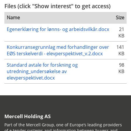
Files (click "Show interest" to get access)
Name
Size
Egenerklæring for lønns- og arbeidsvilkår.docx
21
KB
Konkurransegrunnlag med forhandlinger over
141
EØS terskelverdi - elevperspektivet_v.2.docx
KB
Standard avtale for forskning og
98
utredning_undersøkelse av
KB
elevperspektivet.docx
Mercell Holding AS
Part of the Mercell Group, one of Europe’s leading providers
of e tender systems and information between buyers and