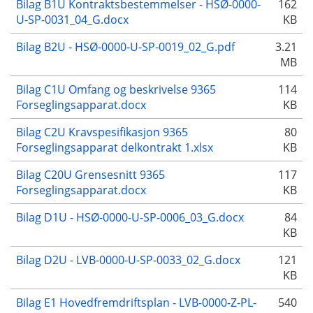
Bilag B1U Kontraktsbestemmelser - HSØ-0000-
162
U-SP-0031_04_G.docx
KB
Bilag B2U - HSØ-0000-U-SP-0019_02_G.pdf
3.21
MB
Bilag C1U Omfang og beskrivelse 9365
114
Forseglingsapparat.docx
KB
Bilag C2U Kravspesifikasjon 9365
80
Forseglingsapparat delkontrakt 1.xlsx
KB
Bilag C20U Grensesnitt 9365
117
Forseglingsapparat.docx
KB
Bilag D1U - HSØ-0000-U-SP-0006_03_G.docx
84
KB
Bilag D2U - LVB-0000-U-SP-0033_02_G.docx
121
KB
Bilag E1 Hovedfremdriftsplan - LVB-0000-Z-PL-
540