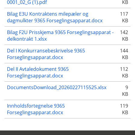
0001_02_G (1).pdf
KB
Bilag E3U Kontraktens milepæler og
117
dagmulkter 9365 Forseglingsapparat.docx
KB
Bilag F2U Prisskjema 9365 Forseglingsapparat -
142
delkontrakt 1.xlsx
KB
Del I Konkurransebeskrivelse 9365
144
Forseglingsapparat.docx
KB
Del II Avtaledokument 9365
112
Forseglingsapparat.docx
KB
DocumentsDownload_20260227115525.xlsx
9
KB
Innholdsfortegnelse 9365
119
Forseglingsapparat.docx
KB