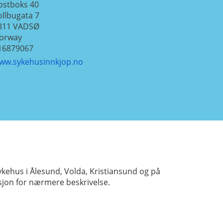
ostboks 40
ollbugata 7
811
VADSØ
orway
16879067
ww.sykehusinnkjop.no
kehus i Ålesund, Volda, Kristiansund og på
asjon for nærmere beskrivelse.