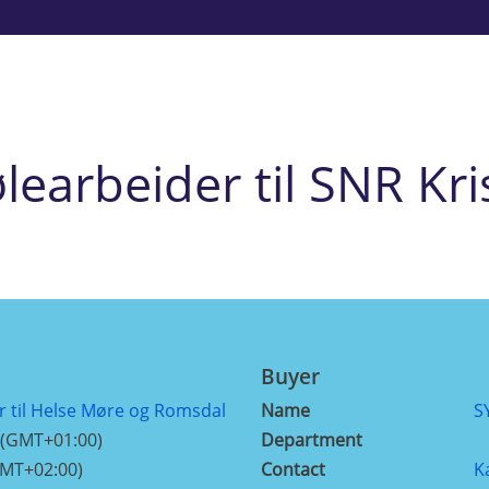
learbeider til SNR Kr
Buyer
r til Helse Møre og Romsdal
Name
S
 (GMT+01:00)
Department
GMT+02:00)
Contact
K