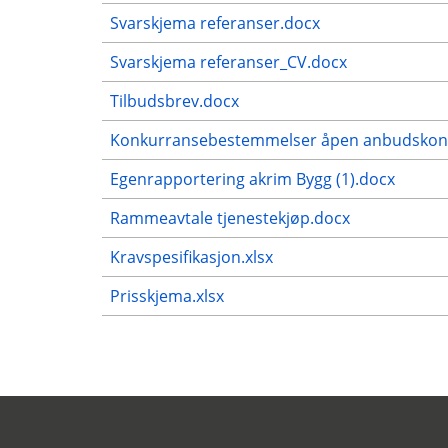
Svarskjema referanser.docx
Svarskjema referanser_CV.docx
Tilbudsbrev.docx
Konkurransebestemmelser åpen anbudskonkurr
Egenrapportering akrim Bygg (1).docx
Rammeavtale tjenestekjøp.docx
Kravspesifikasjon.xlsx
Prisskjema.xlsx