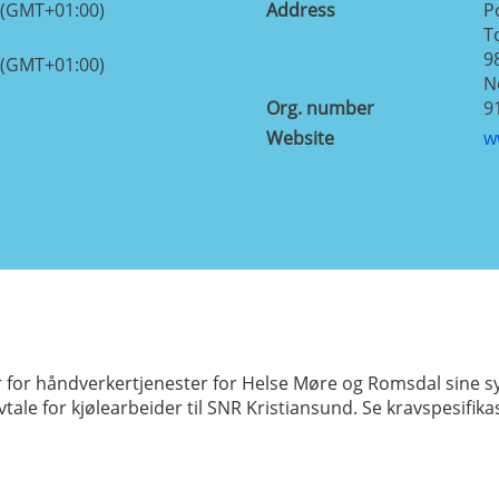
 (GMT+01:00)
Address
P
T
9
 (GMT+01:00)
N
Org. number
9
Website
w
 for håndverkertjenester for Helse Møre og Romsdal sine sy
ale for kjølearbeider til SNR Kristiansund. Se kravspesifik