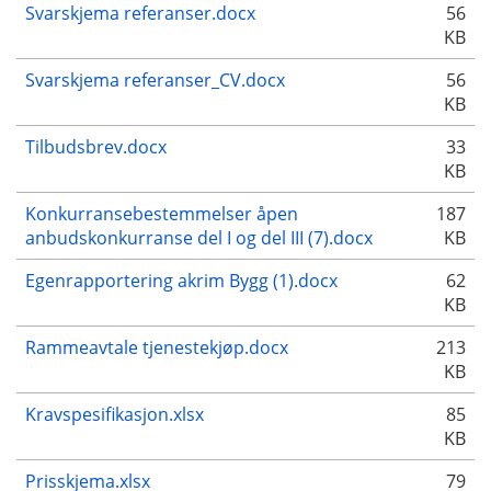
Svarskjema referanser.docx
56
KB
Svarskjema referanser_CV.docx
56
KB
Tilbudsbrev.docx
33
KB
Konkurransebestemmelser åpen
187
anbudskonkurranse del I og del III (7).docx
KB
Egenrapportering akrim Bygg (1).docx
62
KB
Rammeavtale tjenestekjøp.docx
213
KB
Kravspesifikasjon.xlsx
85
KB
Prisskjema.xlsx
79