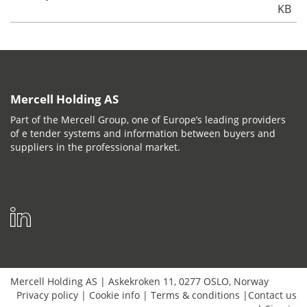
KB
Mercell Holding AS
Part of the Mercell Group, one of Europe’s leading providers
of e tender systems and information between buyers and
suppliers in the professional market.
Mercell Holding AS
|
Askekroken 11
,
0277
OSLO
,
Norway
Privacy policy
|
Cookie info
|
Terms & conditions
|
Contact us