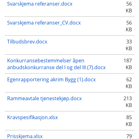
Svarskjema referanser.docx
56
KB
Svarskjema referanser_CV.docx
56
KB
Tilbudsbrev.docx
33
KB
Konkurransebestemmelser åpen
187
anbudskonkurranse del I og del III (7).docx
KB
Egenrapportering akrim Bygg (1).docx
62
KB
Rammeavtale tjenestekjøp.docx
213
KB
Kravspesifikasjon.xlsx
85
KB
Prisskjema.xlsx
79