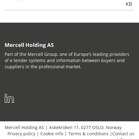
KB
Mercell Holding AS
Part of the Mercell Group, one of Europe’s leading providers
of e tender systems and information between buyers and
suppliers in the professional market.
Mercell Holding AS
|
Askekroken 11
,
0277
OSLO
,
Norway
Privacy policy
|
Cookie info
|
Terms & conditions
|
Contact us