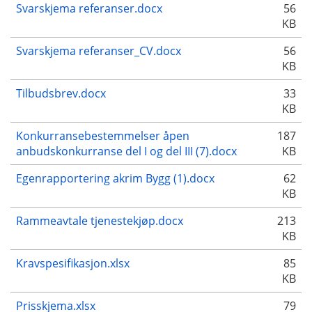
Svarskjema referanser.docx
56
KB
Svarskjema referanser_CV.docx
56
KB
Tilbudsbrev.docx
33
KB
Konkurransebestemmelser åpen
187
anbudskonkurranse del I og del III (7).docx
KB
Egenrapportering akrim Bygg (1).docx
62
KB
Rammeavtale tjenestekjøp.docx
213
KB
Kravspesifikasjon.xlsx
85
KB
Prisskjema.xlsx
79