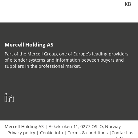
KB
Mercell Holding AS
Part of the Mercell Group, one of Europe’s leading providers
of e tender systems and information between buyers and
suppliers in the professional market.
Mercell Holding AS
|
Askekroken 11
,
0277
OSLO
,
Norway
Privacy policy
|
Cookie info
|
Terms & conditions
|
Contact us