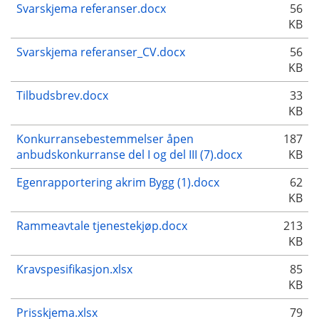
Svarskjema referanser.docx
56
KB
Svarskjema referanser_CV.docx
56
KB
Tilbudsbrev.docx
33
KB
Konkurransebestemmelser åpen
187
anbudskonkurranse del I og del III (7).docx
KB
Egenrapportering akrim Bygg (1).docx
62
KB
Rammeavtale tjenestekjøp.docx
213
KB
Kravspesifikasjon.xlsx
85
KB
Prisskjema.xlsx
79