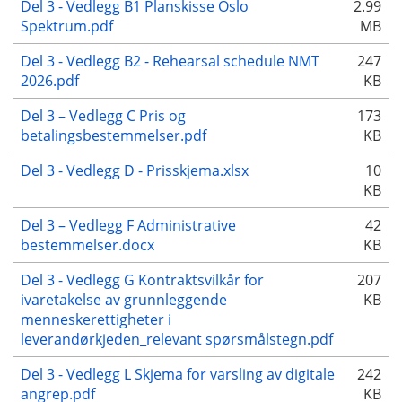
Del 3 - Vedlegg B1 Planskisse Oslo
2.99
Spektrum.pdf
MB
Del 3 - Vedlegg B2 - Rehearsal schedule NMT
247
2026.pdf
KB
Del 3 – Vedlegg C Pris og
173
betalingsbestemmelser.pdf
KB
Del 3 - Vedlegg D - Prisskjema.xlsx
10
KB
Del 3 – Vedlegg F Administrative
42
bestemmelser.docx
KB
Del 3 - Vedlegg G Kontraktsvilkår for
207
ivaretakelse av grunnleggende
KB
menneskerettigheter i
leverandørkjeden_relevant spørsmålstegn.pdf
Del 3 - Vedlegg L Skjema for varsling av digitale
242
angrep.pdf
KB