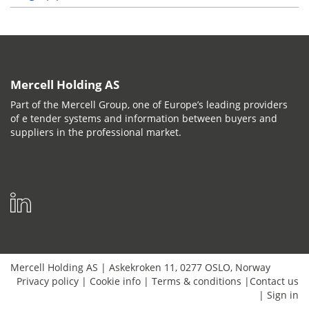
Mercell Holding AS
Part of the Mercell Group, one of Europe’s leading providers
of e tender systems and information between buyers and
suppliers in the professional market.
Mercell Holding AS
|
Askekroken 11
,
0277
OSLO
,
Norway
Privacy policy
|
Cookie info
|
Terms & conditions
|
Contact us
|
Sign in