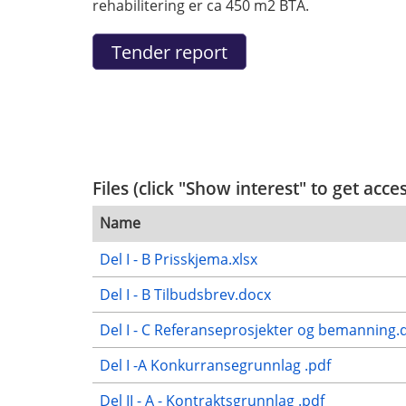
rehabilitering er ca 450 m2 BTA.
Files (click "Show interest" to get acce
Name
Del I - B Prisskjema.xlsx
Del I - B Tilbudsbrev.docx
Del I - C Referanseprosjekter og bemanning.
Del I -A Konkurransegrunnlag .pdf
Del II - A - Kontraktsgrunnlag .pdf