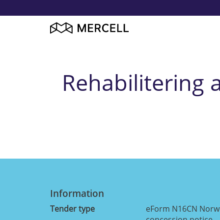
Rehabilitering 
Information
Tender type
eForm N16CN Norweg
concession notice