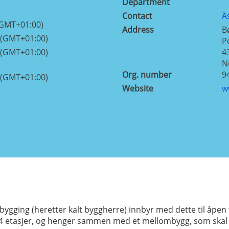
Department
Contact
Å
(GMT+01:00)
Address
B
 (GMT+01:00)
P
 (GMT+01:00)
4
N
Org. number
9
 (GMT+01:00)
Website
w
gging (heretter kalt byggherre) innbyr med dette til åpen t
4 etasjer, og henger sammen med et mellombygg, som skal ri