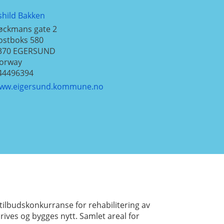
shild Bakken
øckmans gate 2
ostboks 580
370
EGERSUND
orway
44496394
ww.eigersund.kommune.no
ilbudskonkurranse for rehabilitering av
ves og bygges nytt. Samlet areal for