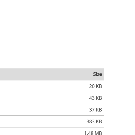
Size
20 KB
43 KB
37 KB
383 KB
1.48 MB