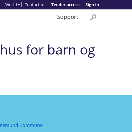
World
Contact us
Tender access
Sign in
Support
rhus for barn og
igersund Kommune