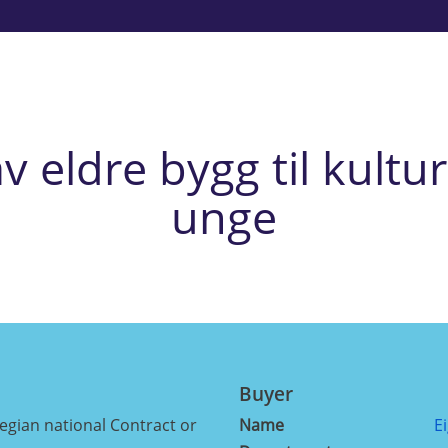
av eldre bygg til kultu
unge
Buyer
ian national Contract or
Name
E