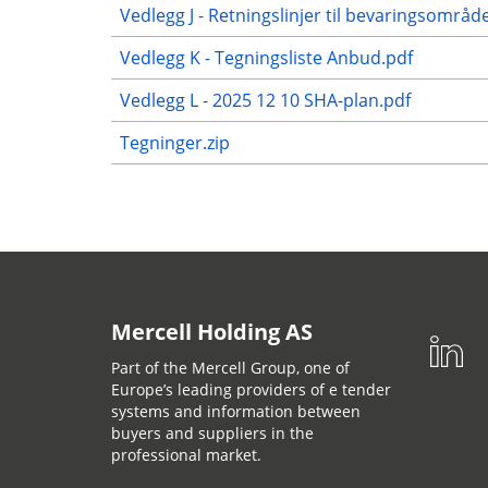
Vedlegg J - Retningslinjer til bevaringsområ
Vedlegg K - Tegningsliste Anbud.pdf
Vedlegg L - 2025 12 10 SHA-plan.pdf
Tegninger.zip
Mercell Holding AS
Part of the Mercell Group, one of
Europe’s leading providers of e tender
systems and information between
buyers and suppliers in the
professional market.