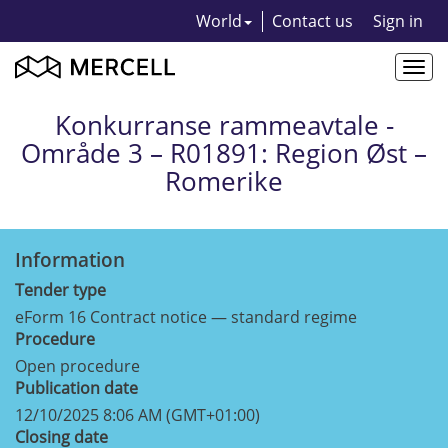
World
Contact us
Sign in
Togg
navi
Konkurranse rammeavtale -
Område 3 – R01891: Region Øst –
Romerike
Information
Tender type
eForm 16 Contract notice — standard regime
Procedure
Open procedure
Publication date
12/10/2025 8:06 AM (GMT+01:00)
Closing date