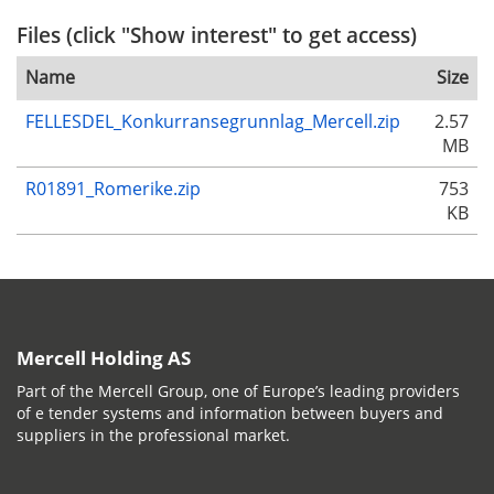
Files (click "Show interest" to get access)
Name
Size
FELLESDEL_Konkurransegrunnlag_Mercell.zip
2.57
MB
R01891_Romerike.zip
753
KB
Mercell Holding AS
Part of the Mercell Group, one of Europe’s leading providers
of e tender systems and information between buyers and
suppliers in the professional market.