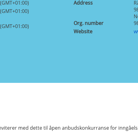
 (GMT+01:00)
Address
R
9
 (GMT+01:00)
N
Org. number
9
 (GMT+01:00)
Website
w
terer med dette til åpen anbudskonkurranse for inngåelse