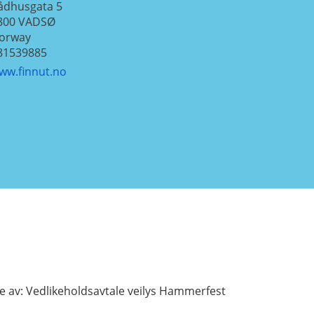
ådhusgata 5
800
VADSØ
orway
81539885
ww.finnut.no
 av: Vedlikeholdsavtale veilys Hammerfest