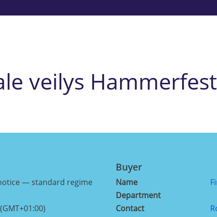
tale veilys Hammerfe
Buyer
notice — standard regime
Name
F
Department
 (GMT+01:00)
Contact
R