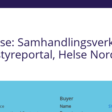
e: Samhandlingsverkt
styreportal, Helse Nor
Buyer
ice
Name
S