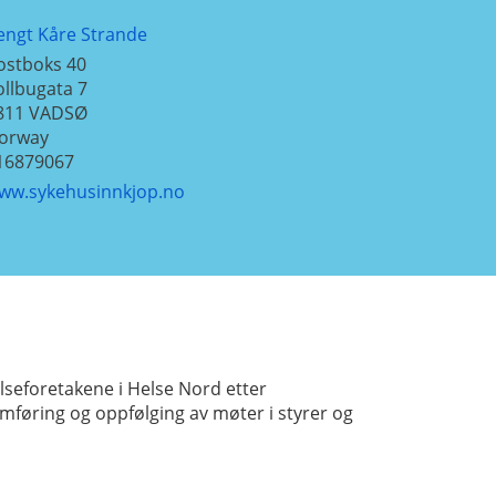
engt Kåre Strande
ostboks 40
ollbugata 7
811
VADSØ
orway
16879067
ww.sykehusinnkjop.no
elseforetakene i Helse Nord etter
mføring og oppfølging av møter i styrer og