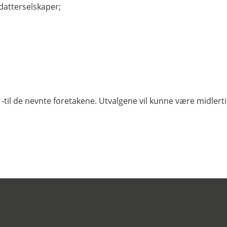
atterselskaper;
lg -til de nevnte foretakene. Utvalgene vil kunne være midler