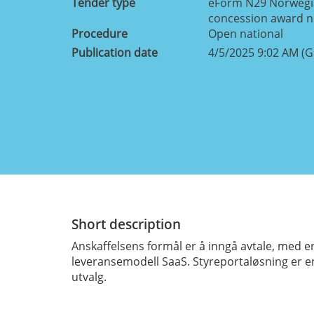
Tender type
eForm N29 Norwegia
concession award n
Procedure
Open national
Publication date
4/5/2025 9:02 AM (
Short description
Anskaffelsens formål er å inngå avtale, med en
leveransemodell SaaS. Styreportaløsning er en
utvalg.