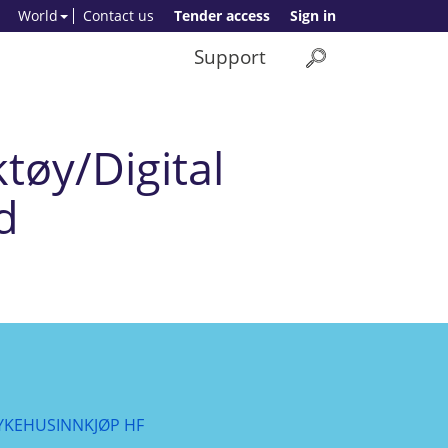
World
Contact us
Tender access
Sign in
Support
øy/Digital
d
YKEHUSINNKJØP HF