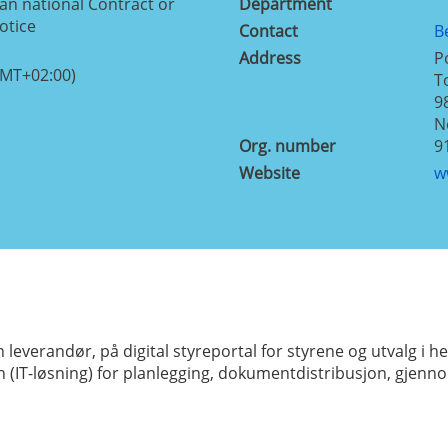
n national Contract or
Department
otice
Contact
B
Address
P
GMT+02:00)
T
9
N
Org. number
9
Website
w
 leverandør, på digital styreportal for styrene og utvalg i h
 (IT-løsning) for planlegging, dokumentdistribusjon, gjenno