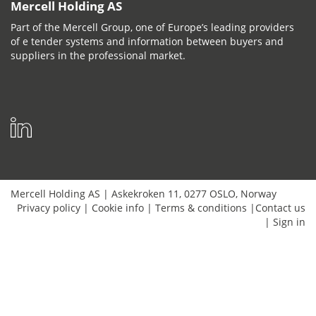
Mercell Holding AS
Part of the Mercell Group, one of Europe’s leading providers
of e tender systems and information between buyers and
suppliers in the professional market.
Mercell Holding AS
|
Askekroken 11
,
0277
OSLO
,
Norway
Privacy policy
|
Cookie info
|
Terms & conditions
|
Contact us
|
Sign in