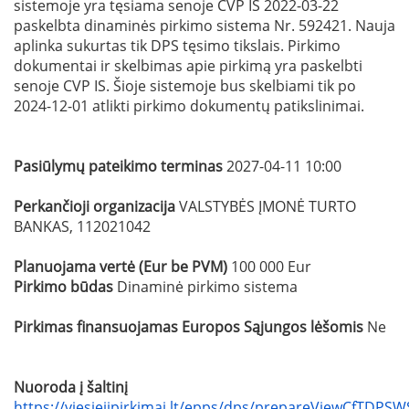
sistemoje yra tęsiama senoje CVP IS 2022-03-22
paskelbta dinaminės pirkimo sistema Nr. 592421. Nauja
aplinka sukurtas tik DPS tęsimo tikslais. Pirkimo
dokumentai ir skelbimas apie pirkimą yra paskelbti
senoje CVP IS. Šioje sistemoje bus skelbiami tik po
2024-12-01 atlikti pirkimo dokumentų patikslinimai.
Pasiūlymų pateikimo terminas
2027-04-11 10:00
Perkančioji organizacija
VALSTYBĖS ĮMONĖ TURTO
BANKAS, 112021042
Planuojama vertė (Eur be PVM)
100 000 Eur
Pirkimo būdas
Dinaminė pirkimo sistema
Pirkimas finansuojamas Europos Sąjungos lėšomis
Ne
Nuoroda į šaltinį
https://viesiejipirkimai.lt/epps/dps/prepareViewCfTDPSW