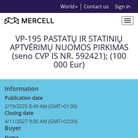
World
Contact us
Sign in
Togg
navi
VP-195 PASTATŲ IR STATINIŲ
APTVĖRIMŲ NUOMOS PIRKIMAS
(seno CVP IS NR. 592421); (100
000 Eur)
Information
Publication date
2/19/2025 8:49 AM (GMT+01:00)
Closing date
4/11/2027 9:00 AM (GMT+02:00)
Buyer
Name