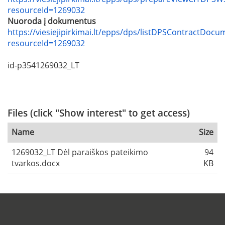
resourceId=1269032
Nuoroda į dokumentus
https://viesiejipirkimai.lt/epps/dps/listDPSContractDocu
resourceId=1269032
id-p3541269032_LT
Files (click "Show interest" to get access)
Name
Size
1269032_LT Dėl paraiškos pateikimo
94
tvarkos.docx
KB