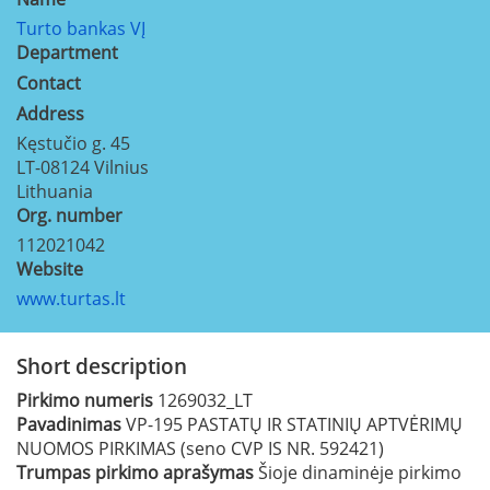
Turto bankas VĮ
Department
Contact
Address
Kęstučio g. 45
LT-08124
Vilnius
Lithuania
Org. number
112021042
Website
www.turtas.lt
Short description
Pirkimo numeris
1269032_LT
Pavadinimas
VP-195 PASTATŲ IR STATINIŲ APTVĖRIMŲ
NUOMOS PIRKIMAS (seno CVP IS NR. 592421)
Trumpas pirkimo aprašymas
Šioje dinaminėje pirkimo