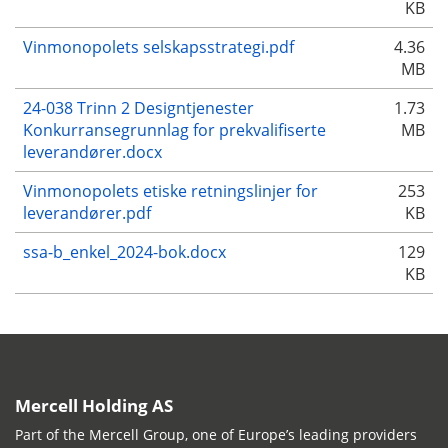
KB
Vinmonopolets selskapsstrategi.pdf
4.36
MB
24-038 Trinn 2 Designtjenester
1.73
Konkurransegrunnlag for prekvalifiserte
MB
leverandører.docx
Vinmonopolets etiske retningslinjer for
253
leverandører.pdf
KB
ssa-b_enkel_2024-bok.docx
129
KB
Mercell Holding AS
Part of the Mercell Group, one of Europe’s leading providers