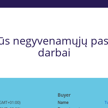
rūs negyvenamųjų pa
darbai
Buyer
(GMT+01:00)
Name
T