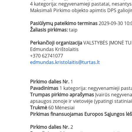
4 kategorija: negyvenamieji pastatai, nesantys 
Maksimali Pirkimo objekto apimtis DPS galioji
Pasiūlymų pateikimo terminas
2029-09-30 10:
Žaliasis pirkimas:
taip
Perkančioji organizacija
VALSTYBĖS ĮMONĖ TU
Edmundas Krištolaitis
+370 62741077
edmundas.kristolaitis@turtas.lt
Pirkimo dalies Nr.
1
Pavadinimas
1 kategorija: negyvenamieji pastat
Trumpas pirkimo aprašymas
Įvairūs negyvena
apsaugos zonoje ir vietovėje (ypatingi statiniai
Trukmė
60 Mėnesiai
Pirkimas finansuojamas Europos Sąjungos lė
Pirkimo dalies Nr.
2