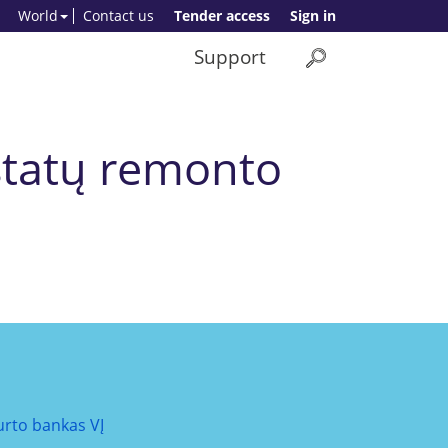
World
Contact us
Tender access
Sign in
Support
statų remonto
urto bankas VĮ