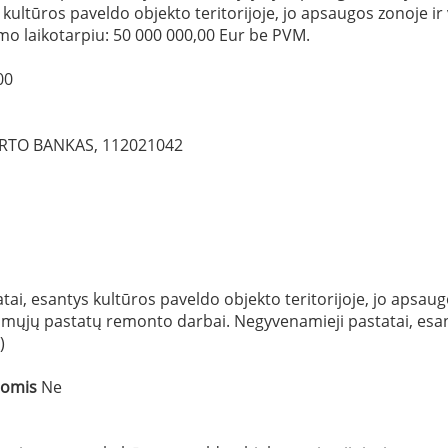
kultūros paveldo objekto teritorijoje, jo apsaugos zonoje ir v
mo laikotarpiu: 50 000 000,00 Eur be PVM.
00
RTO BANKAS, 112021042
ai, esantys kultūros paveldo objekto teritorijoje, jo apsaugos
mųjų pastatų remonto darbai. Negyvenamieji pastatai, esanty
)
šomis
Ne