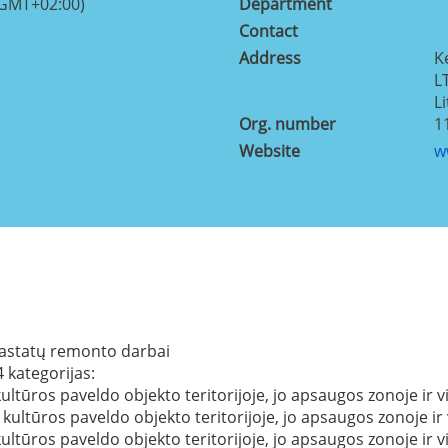
(GMT+02:00)
Department
Contact
Address
K
L
L
Org. number
1
Website
w
astatų remonto darbai
 kategorijas:
ltūros paveldo objekto teritorijoje, jo apsaugos zonoje ir vie
kultūros paveldo objekto teritorijoje, jo apsaugos zonoje ir vi
ultūros paveldo objekto teritorijoje, jo apsaugos zonoje ir vi