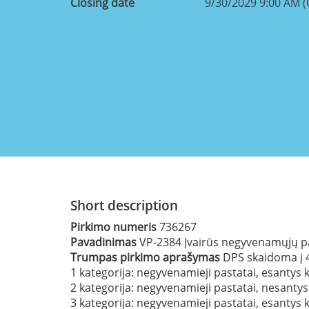
Closing date
9/30/2029 9:00 AM 
Short description
Pirkimo numeris
736267
Pavadinimas
VP-2384 Įvairūs negyvenamųjų p
Trumpas pirkimo aprašymas
DPS skaidoma į 4
1 kategorija: negyvenamieji pastatai, esantys ku
2 kategorija: negyvenamieji pastatai, nesantys 
3 kategorija: negyvenamieji pastatai, esantys k