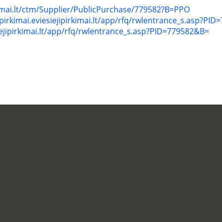
rkimai.lt/ctm/Supplier/PublicPurchase/779582?B=PPO
/pirkimai.eviesiejipirkimai.lt/app/rfq/rwlentrance_s.asp?PI
siejipirkimai.lt/app/rfq/rwlentrance_s.asp?PID=779582&B=