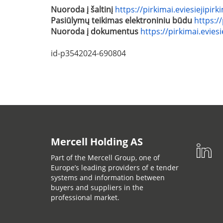
Nuoroda į šaltinį
https://pirkimai.eviesiejipi
Pasiūlymų teikimas elektroniniu būdu
https:/
Nuoroda į dokumentus
https://pirkimai.evie
id-p3542024-690804
Mercell Holding AS
Part of the Mercell Group, one of
Europe’s leading providers of e tender
systems and information between
buyers and suppliers in the
professional market.