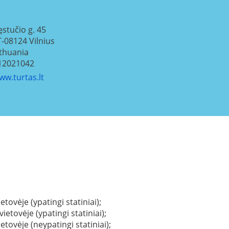
ęstučio g. 45
T-08124
Vilnius
ithuania
12021042
ww.turtas.lt
tovėje (ypatingi statiniai);
etovėje (ypatingi statiniai);
etovėje (neypatingi statiniai);