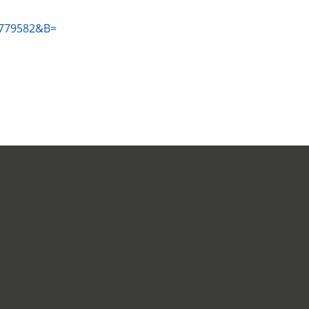
D=779582&B=