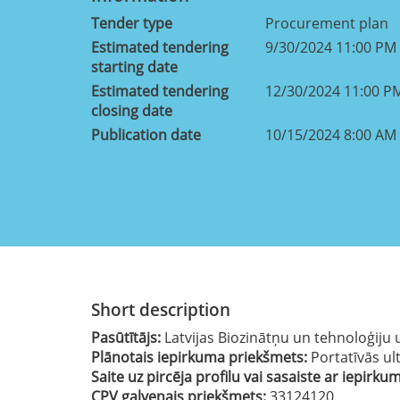
Tender type
Procurement plan
Estimated tendering
9/30/2024 11:00 PM
starting date
Estimated tendering
12/30/2024 11:00 P
closing date
Publication date
10/15/2024 8:00 AM
Short description
Pasūtītājs:
Latvijas Biozinātņu un tehnoloģiju 
Plānotais iepirkuma priekšmets:
Portatīvās ul
Saite uz pircēja profilu vai sasaiste ar iepirku
CPV galvenais priekšmets:
33124120