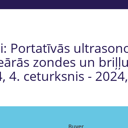
: Portatīvās ultrasonog
neārās zondes un briļ
 4. ceturksnis - 2024,
Buyer