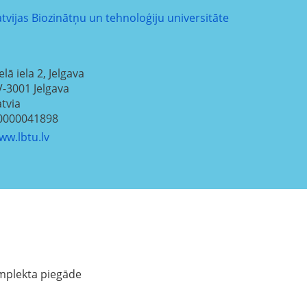
atvijas Biozinātņu un tehnoloģiju universitāte
elā iela 2, Jelgava
V-3001
Jelgava
atvia
0000041898
ww.lbtu.lv
komplekta piegāde