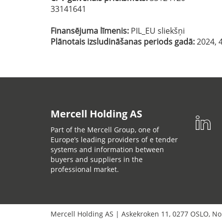
33141641
Finansējuma līmenis:
PIL_EU sliekšņi
Plānotais izsludināšanas periods gadā:
2024, 4
Mercell Holding AS
Part of the Mercell Group, one of
Europe’s leading providers of e tender
systems and information between
buyers and suppliers in the
professional market.
Mercell Holding AS
|
Askekroken 11
,
0277
OSLO
,
No