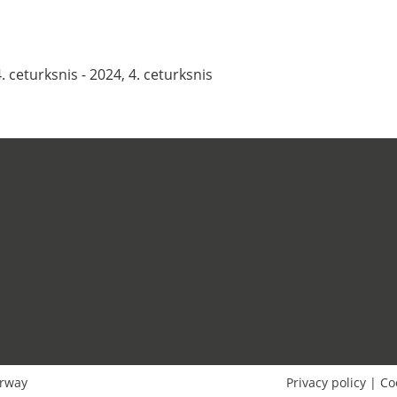
. ceturksnis - 2024, 4. ceturksnis
rway
Privacy policy
|
Co