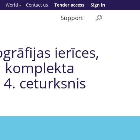
World
Contact us
Tender access
Sign in
Support
rāfijas ierīces,
ļu komplekta
 4. ceturksnis