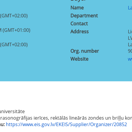
Name
L
 (GMT+02:00)
Department
Contact
M (GMT+01:00)
Address
Li
L
 (GMT+02:00)
L
Org. number
9
Website
w
universitāte
trasonogrāfijas ierīces, rektālās lineārās zondes un briļļu 
mu:
https://www.eis.gov.lv/EKEIS/Supplier/Organizer/20852