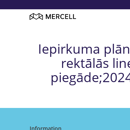
Iepirkuma plāni
rektālās li
piegāde;2024,
Information