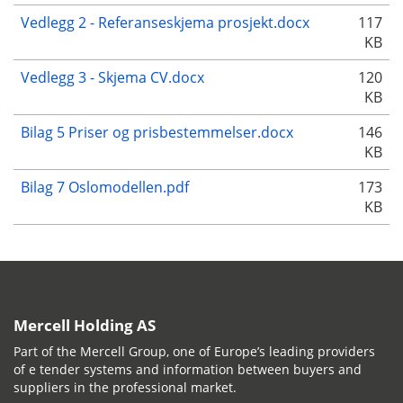
Vedlegg 2 - Referanseskjema prosjekt.docx
117
KB
Vedlegg 3 - Skjema CV.docx
120
KB
Bilag 5 Priser og prisbestemmelser.docx
146
KB
Bilag 7 Oslomodellen.pdf
173
KB
Mercell Holding AS
Part of the Mercell Group, one of Europe’s leading providers
of e tender systems and information between buyers and
suppliers in the professional market.