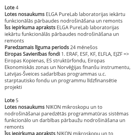
Lote
4
Lotes nosaukums
ELGA PureLab laboratorijas iekārtu
funkcionālās pārbaudes nodrošināšana un remonts
Īss iepirkuma apraksts
ELGA PureLab laboratorijas
iekārtu funkcionālās pārbaudes nodrošināšana un
remonts
Paredzamais līguma periods
24 mēnešos
Eiropas Savienības fondi
1. ERAF, ESF, KF, ELFLA, EJZF =>
Eiropas Kopienas, ES struktūrfondu, Eiropas
Ekonomiskās zonas un Norvēģijas finanšu instrumentu,
Latvijas-Šveices sadarbības programmas u.c.
starptautisko fondu un programmu līdzfinansētie
projekti
Lote
5
Lotes nosaukums
NIKON mikroskopu un to
nodrošināšanai paredzētās programmatūras sistēmas
funkcionālo un darbības pārbaužu nodrošināšana un
remonts
Īss iepirkuma apraksts
NIKON mikroskopu un to