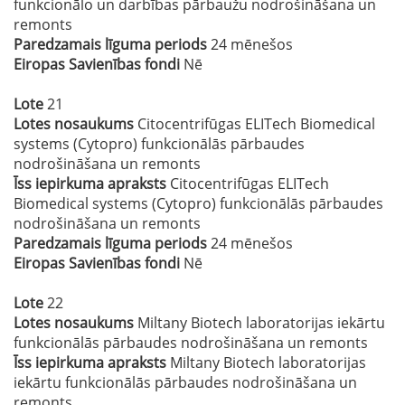
funkcionālo un darbības pārbaužu nodrošināšana un
remonts
Paredzamais līguma periods
24 mēnešos
Eiropas Savienības fondi
Nē
Lote
21
Lotes nosaukums
Citocentrifūgas ELITech Biomedical
systems (Cytopro) funkcionālās pārbaudes
nodrošināšana un remonts
Īss iepirkuma apraksts
Citocentrifūgas ELITech
Biomedical systems (Cytopro) funkcionālās pārbaudes
nodrošināšana un remonts
Paredzamais līguma periods
24 mēnešos
Eiropas Savienības fondi
Nē
Lote
22
Lotes nosaukums
Miltany Biotech laboratorijas iekārtu
funkcionālās pārbaudes nodrošināšana un remonts
Īss iepirkuma apraksts
Miltany Biotech laboratorijas
iekārtu funkcionālās pārbaudes nodrošināšana un
remonts