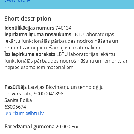
Short description
Identifikācijas numurs
746134
Iepirkuma līguma nosaukums
LBTU laboratorijas
iekārtu funkcionālās pārbaudes nodrošināšana un
remonts ar nepieciešamajiem materiāliem
Īss iepirkuma apraksts
LBTU laboratorijas iekārtu
funkcionālās pārbaudes nodrošināšana un remonts ar
nepieciešamajiem materiāliem
Pasūtītājs
Latvijas Biozinātņu un tehnoloģiju
universitāte, 90000041898
Sanita Poika
63005674
iepirkumi@lbtu.lv
Paredzamā līgumcena
20 000 Eur