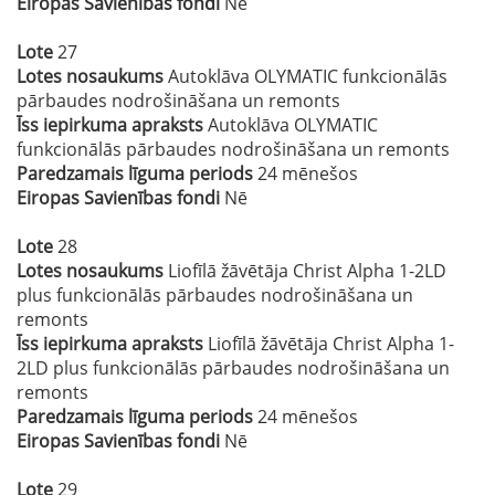
Eiropas Savienības fondi
Nē
Lote
27
Lotes nosaukums
Autoklāva OLYMATIC funkcionālās
pārbaudes nodrošināšana un remonts
Īss iepirkuma apraksts
Autoklāva OLYMATIC
funkcionālās pārbaudes nodrošināšana un remonts
Paredzamais līguma periods
24 mēnešos
Eiropas Savienības fondi
Nē
Lote
28
Lotes nosaukums
Liofīlā žāvētāja Christ Alpha 1-2LD
plus funkcionālās pārbaudes nodrošināšana un
remonts
Īss iepirkuma apraksts
Liofīlā žāvētāja Christ Alpha 1-
2LD plus funkcionālās pārbaudes nodrošināšana un
remonts
Paredzamais līguma periods
24 mēnešos
Eiropas Savienības fondi
Nē
Lote
29