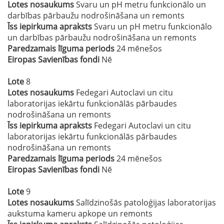
Lotes nosaukums
Svaru un pH metru funkcionālo un
darbības pārbaužu nodrošināšana un remonts
Īss iepirkuma apraksts
Svaru un pH metru funkcionālo
un darbības pārbaužu nodrošināšana un remonts
Paredzamais līguma periods
24 mēnešos
Eiropas Savienības fondi
Nē
Lote
8
Lotes nosaukums
Fedegari Autoclavi un citu
laboratorijas iekārtu funkcionālās pārbaudes
nodrošināšana un remonts
Īss iepirkuma apraksts
Fedegari Autoclavi un citu
laboratorijas iekārtu funkcionālās pārbaudes
nodrošināšana un remonts
Paredzamais līguma periods
24 mēnešos
Eiropas Savienības fondi
Nē
Lote
9
Lotes nosaukums
Salīdzinošās patoloģijas laboratorijas
aukstuma kameru apkope un remonts