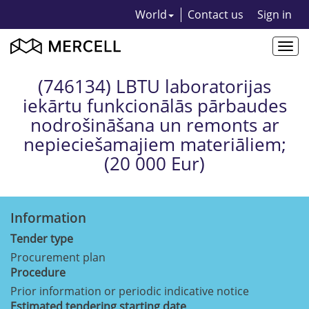
World
Contact us
Sign in
Togg
navi
(746134) LBTU laboratorijas
iekārtu funkcionālās pārbaudes
nodrošināšana un remonts ar
nepieciešamajiem materiāliem;
(20 000 Eur)
Information
Tender type
Procurement plan
Procedure
Prior information or periodic indicative notice
Estimated tendering starting date