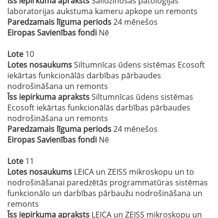
Īss iepirkuma apraksts
Salīdzinošās patoloģijas
laboratorijas aukstuma kameru apkope un remonts
Paredzamais līguma periods
24 mēnešos
Eiropas Savienības fondi
Nē
Lote
10
Lotes nosaukums
Siltumnīcas ūdens sistēmas Ecosoft
iekārtas funkcionālās darbības pārbaudes
nodrošināšana un remonts
Īss iepirkuma apraksts
Siltumnīcas ūdens sistēmas
Ecosoft iekārtas funkcionālās darbības pārbaudes
nodrošināšana un remonts
Paredzamais līguma periods
24 mēnešos
Eiropas Savienības fondi
Nē
Lote
11
Lotes nosaukums
LEICA un ZEISS mikroskopu un to
nodrošināšanai paredzētās programmatūras sistēmas
funkcionālo un darbības pārbaužu nodrošināšana un
remonts
Īss iepirkuma apraksts
LEICA un ZEISS mikroskopu un