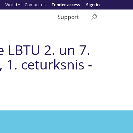
World
Contact us
Tender access
Sign in
Support
e LBTU 2. un 7.
1. ceturksnis -