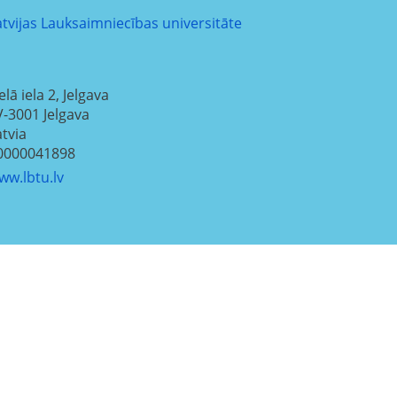
atvijas Lauksaimniecības universitāte
elā iela 2, Jelgava
V-3001
Jelgava
atvia
0000041898
ww.lbtu.lv