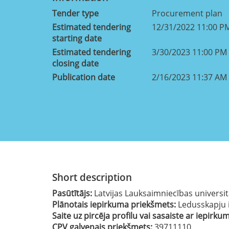
Tender type
Procurement plan
Estimated tendering
12/31/2022 11:00 P
starting date
Estimated tendering
3/30/2023 11:00 PM
closing date
Publication date
2/16/2023 11:37 AM
Short description
Pasūtītājs:
Latvijas Lauksaimniecības universi
Plānotais iepirkuma priekšmets:
Ledusskapju 
Saite uz pircēja profilu vai sasaiste ar iepirku
CPV galvenais priekšmets:
39711110