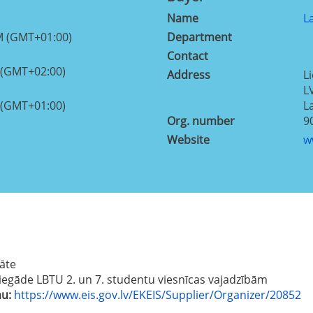
Name
L
M (GMT+01:00)
Department
Contact
 (GMT+02:00)
Address
Li
L
 (GMT+01:00)
L
Org. number
9
Website
w
tāte
iegāde LBTU 2. un 7. studentu viesnīcas vajadzībām
mu:
https://www.eis.gov.lv/EKEIS/Supplier/Organizer/20852