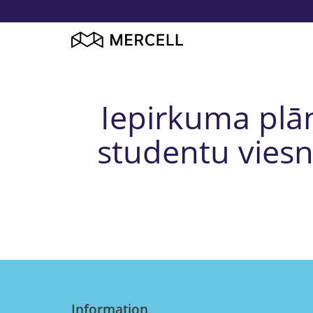
Iepirkuma plān
studentu viesn
Information