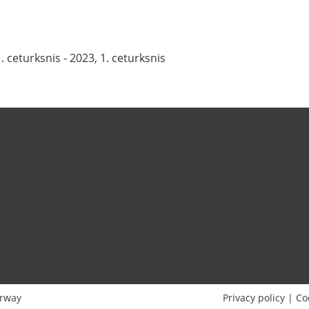
. ceturksnis - 2023, 1. ceturksnis
rway
Privacy policy
|
Co