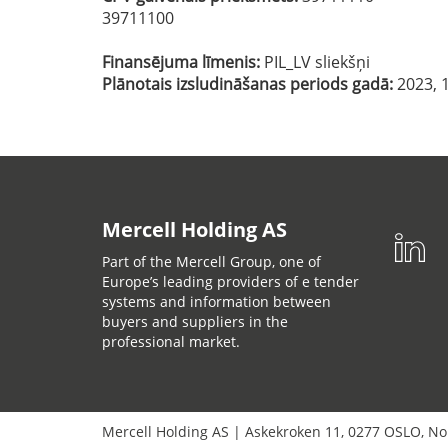
39711100
Finansējuma līmenis:
PIL_LV sliekšņi
Plānotais izsludināšanas periods gadā:
2023, 1
Mercell Holding AS
Part of the Mercell Group, one of
Europe’s leading providers of e tender
systems and information between
buyers and suppliers in the
professional market.
Mercell Holding AS
|
Askekroken 11
,
0277
OSLO
,
No