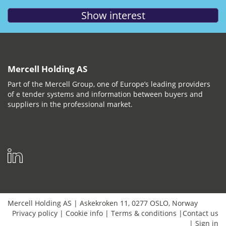
Mercell Holding AS
Part of the Mercell Group, one of Europe’s leading providers
of e tender systems and information between buyers and
suppliers in the professional market.
Mercell Holding AS
|
Askekroken 11
,
0277
OSLO
,
Norway
Privacy policy
|
Cookie info
|
Terms & conditions
|
Contact us
|
Sign in