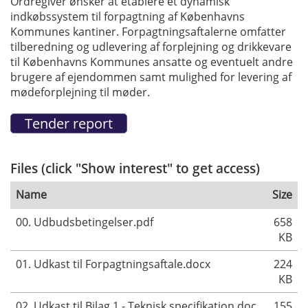
Ordregiver ønsker at etablere et dynamisk
indkøbssystem til forpagtning af Københavns
Kommunes kantiner. Forpagtningsaftalerne omfatter
tilberedning og udlevering af forplejning og drikkevare
til Københavns Kommunes ansatte og eventuelt andre
brugere af ejendommen samt mulighed for levering af
mødeforplejning til møder.
Files (click "Show interest" to get access)
Name
Size
00. Udbudsbetingelser.pdf
658
KB
01. Udkast til Forpagtningsaftale.docx
224
KB
02. Udkast til Bilag 1 - Teknisk specifikation.doc
155