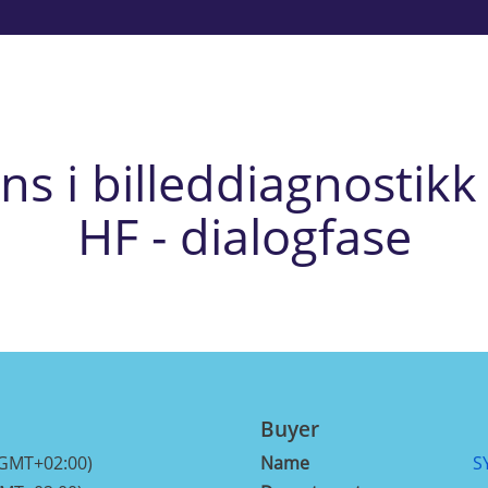
ens i billeddiagnostikk
HF - dialogfase
Buyer
(GMT+02:00)
Name
S