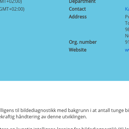
GMT+02:00)
Department
(GMT+02:00)
Contact
K
Address
P
T
9
N
Org. number
9
Website
w
lligens til bildediagnostikk med bakgrunn i at antall tunge 
kraftig håndtering av denne utviklingen.