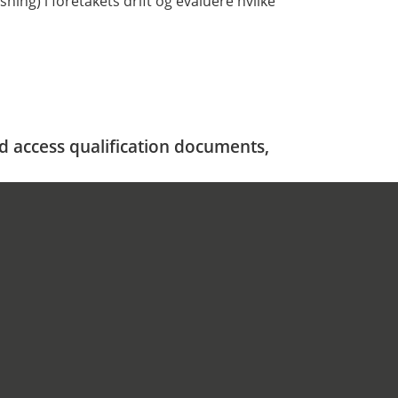
ning) i foretakets drift og evaluere hvilke
nd access qualification documents,