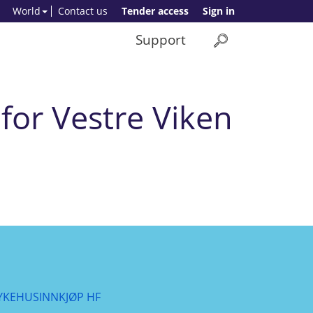
World
Contact us
Tender access
Sign in
Support
 for Vestre Viken
YKEHUSINNKJØP HF