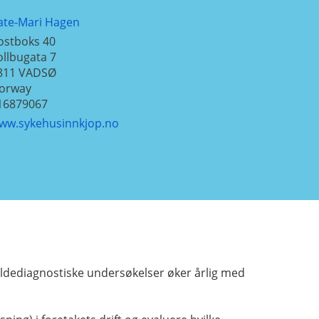
ate-Mari Hagen
ostboks 40
ollbugata 7
811
VADSØ
orway
16879067
ww.sykehusinnkjop.no
bildediagnostiske undersøkelser øker årlig med