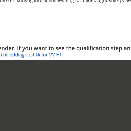
 en kunstig intelligens-løsning for bildediagnostikk (KI-løs
tender. If you want to see the qualification step a
 i billeddiagnostikk for VV HF