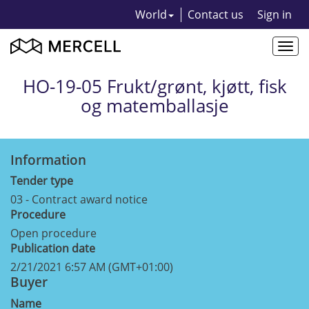
World
Contact us
Sign in
Togg
navi
HO-19-05 Frukt/grønt, kjøtt, fisk
og matemballasje
Information
Tender type
03 - Contract award notice
Procedure
Open procedure
Publication date
2/21/2021 6:57 AM (GMT+01:00)
Buyer
Name