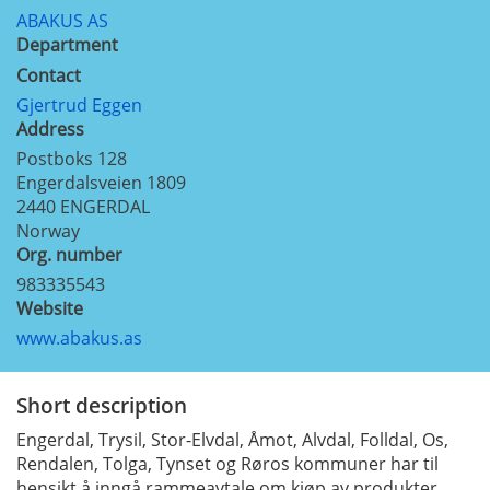
ABAKUS AS
Department
Contact
Gjertrud Eggen
Address
Postboks 128
Engerdalsveien 1809
2440
ENGERDAL
Norway
Org. number
983335543
Website
www.abakus.as
Short description
Engerdal, Trysil, Stor-Elvdal, Åmot, Alvdal, Folldal, Os,
Rendalen, Tolga, Tynset og Røros kommuner har til
hensikt å inngå rammeavtale om kjøp av produkter