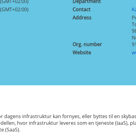
 (GMT+02:00)
Department
 (GMT+02:00)
Contact
K
Address
P
T
9
N
Org. number
9
Website
w
 dagens infrastruktur kan fornyes, eller byttes til en skyba
ellen, hvor infrastruktur leveres som en tjeneste (IaaS), p
te (SaaS).