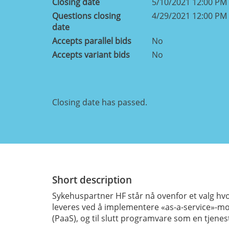
Closing date
5/10/2021 12:00 PM
Questions closing
4/29/2021 12:00 PM
date
Accepts parallel bids
No
Accepts variant bids
No
Closing date has passed.
Short description
Sykehuspartner HF står nå ovenfor et valg hvor
leveres ved å implementere «as-a-service»-mod
(PaaS), og til slutt programvare som en tjenes