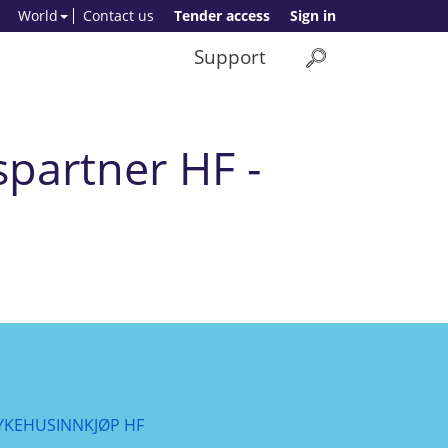
World
Contact us
Tender access
Sign in
Support
spartner HF -
YKEHUSINNKJØP HF