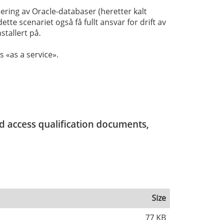
iering av Oracle-databaser (heretter kalt
tte scenariet også få fullt ansvar for drift av
tallert på.
s «as a service».
nd access qualification documents,
Size
77 KB