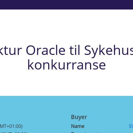
ktur Oracle til Sykehu
konkurranse
Buyer
GMT+01:00)
Name
S