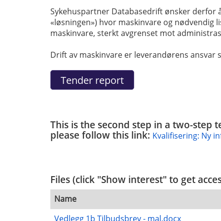
Sykehuspartner Databasedrift ønsker derfor å e
«løsningen») hvor maskinvare og nødvendig lisen
maskinvare, sterkt avgrenset mot administras
Drift av maskinvare er leverandørens ansvar sl
This is the second step in a two-step 
please follow this link:
Kvalifisering: Ny 
Files (click "Show interest" to get acce
Name
Vedlegg 1b Tilbudsbrev - mal.docx