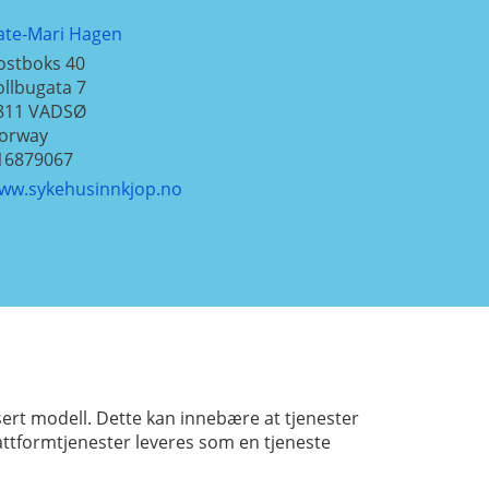
ate-Mari Hagen
ostboks 40
ollbugata 7
811
VADSØ
orway
16879067
ww.sykehusinnkjop.no
sert modell. Dette kan innebære at tjenester
lattformtjenester leveres som en tjeneste