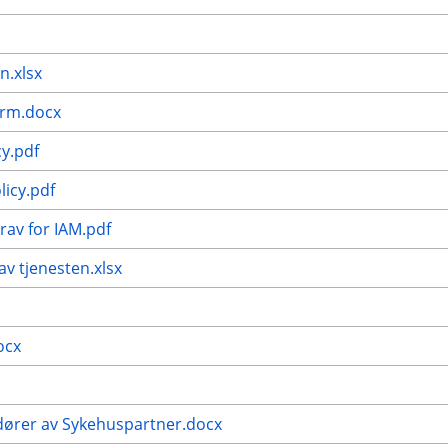
n.xlsx
orm.docx
cy.pdf
licy.pdf
rav for IAM.pdf
av tjenesten.xlsx
ocx
dører av Sykehuspartner.docx