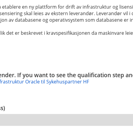
tablere en ny plattform for drift av infrastruktur og lisens
siering skal leies av ekstern leverandør. Leverandør vil i de
jon av databasene og operativsystem som databasene er ins
ik det er beskrevet i kravspesifikasjonen da maskinvare leie
tender. If you want to see the qualification step a
infrastruktur Oracle til Sykehuspartner HF
ss)