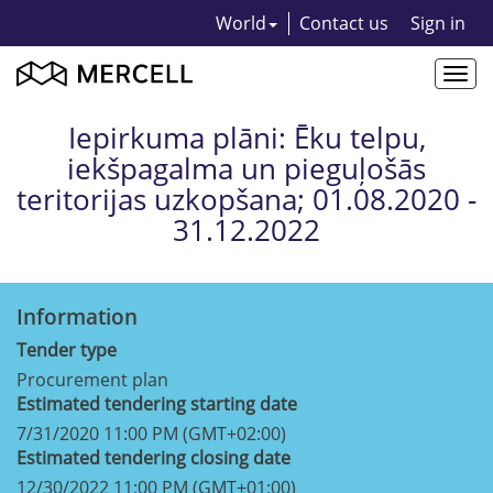
World
Contact us
Sign in
Togg
navi
Iepirkuma plāni: Ēku telpu,
iekšpagalma un pieguļošās
teritorijas uzkopšana; 01.08.2020 -
31.12.2022
Information
Tender type
Procurement plan
Estimated tendering starting date
7/31/2020 11:00 PM (GMT+02:00)
Estimated tendering closing date
12/30/2022 11:00 PM (GMT+01:00)