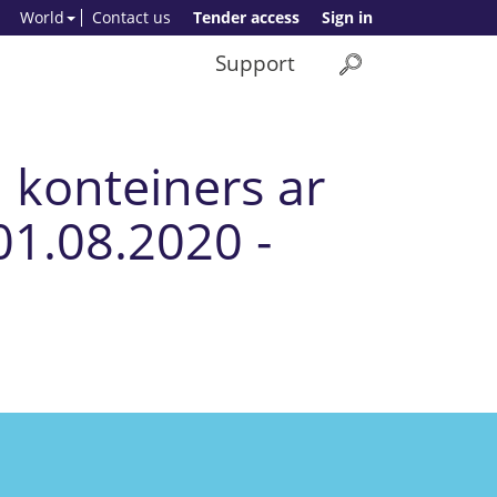
World
Contact us
Tender access
Sign in
Support
 konteiners ar
01.08.2020 -