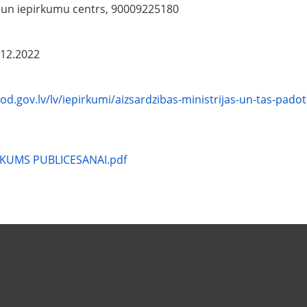
u un iepirkumu centrs, 90009225180
.12.2022
d.gov.lv/lv/iepirkumi/aizsardzibas-ministrijas-un-tas-pado
KUMS PUBLICESANAI.pdf