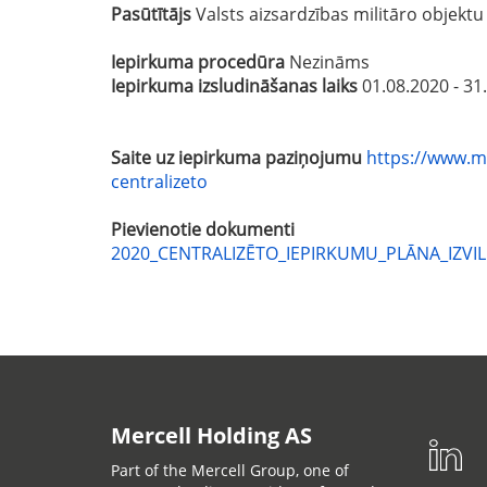
Pasūtītājs
Valsts aizsardzības militāro objekt
Iepirkuma procedūra
Nezināms
Iepirkuma izsludināšanas laiks
01.08.2020 - 31
Saite uz iepirkuma paziņojumu
https://www.mo
centralizeto
Pievienotie dokumenti
2020_CENTRALIZĒTO_IEPIRKUMU_PLĀNA_IZVIL
Mercell Holding AS
Part of the Mercell Group, one of