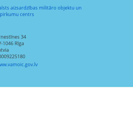
alsts aizsardzības militāro objektu un
epirkumu centrs
rnestīnes 34
V-1046
Rīga
atvia
0009225180
ww.vamoic.gov.lv