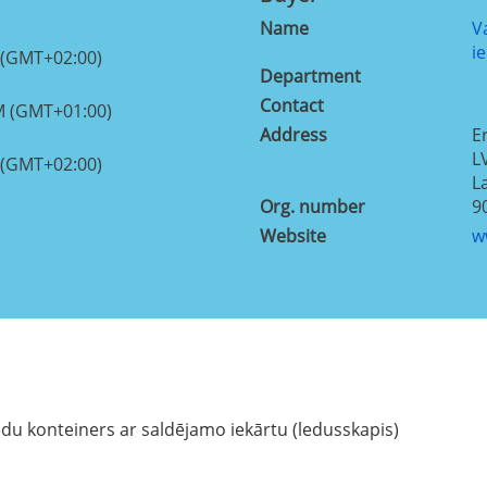
Name
V
i
 (GMT+02:00)
Department
Contact
M (GMT+01:00)
Address
E
L
 (GMT+02:00)
L
Org. number
9
Website
w
du konteiners ar saldējamo iekārtu (ledusskapis)