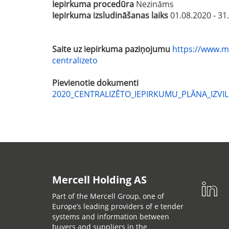
Iepirkuma procedūra
Nezināms
Iepirkuma izsludināšanas laiks
01.08.2020 - 31
Saite uz iepirkuma paziņojumu
https://www.mo
centralizeto
Pievienotie dokumenti
2020_CENTRALIZĒTO_IEPIRKUMU_PLĀNA_IZVIL
Mercell Holding AS
Part of the Mercell Group, one of
Europe’s leading providers of e tender
systems and information between
buyers and suppliers in the