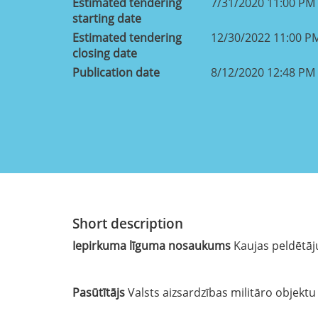
Estimated tendering
7/31/2020 11:00 PM
starting date
Estimated tendering
12/30/2022 11:00 P
closing date
Publication date
8/12/2020 12:48 PM
Short description
Iepirkuma līguma nosaukums
Kaujas peldētāj
Pasūtītājs
Valsts aizsardzības militāro objekt