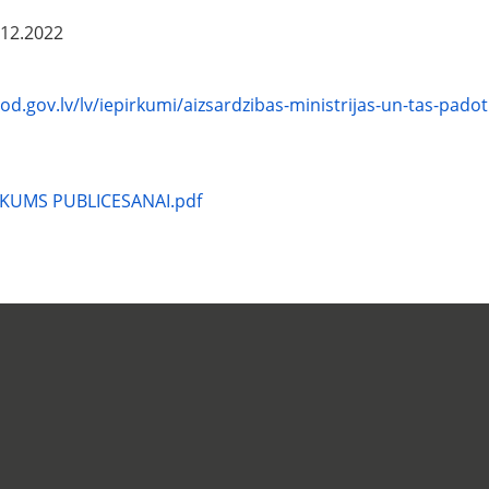
.12.2022
d.gov.lv/lv/iepirkumi/aizsardzibas-ministrijas-un-tas-pado
KUMS PUBLICESANAI.pdf