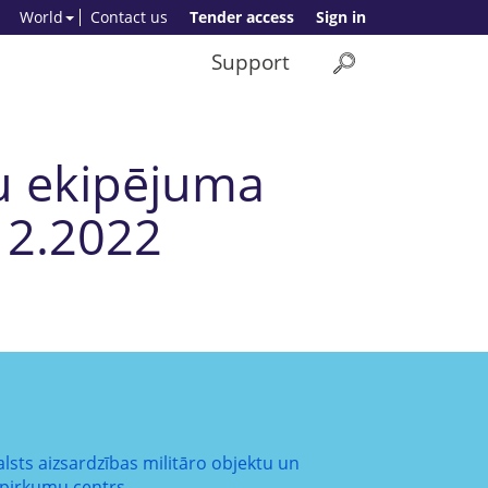
World
Contact us
Tender access
Sign in
Support
ju ekipējuma
12.2022
alsts aizsardzības militāro objektu un
epirkumu centrs