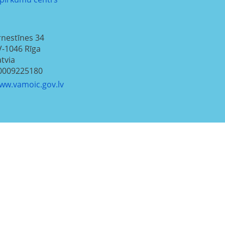
rnestīnes 34
V-1046
Rīga
atvia
0009225180
ww.vamoic.gov.lv