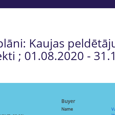
lāni: Kaujas peldētā
kti ; 01.08.2020 - 31.
Buyer
Name
V
i