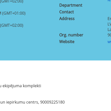
 (GMT+02:00)
Department
Contact
M (GMT+01:00)
Address
E
L
 (GMT+02:00)
L
Org. number
9
Website
w
u ekipējuma komplekti
u un iepirkumu centrs, 90009225180