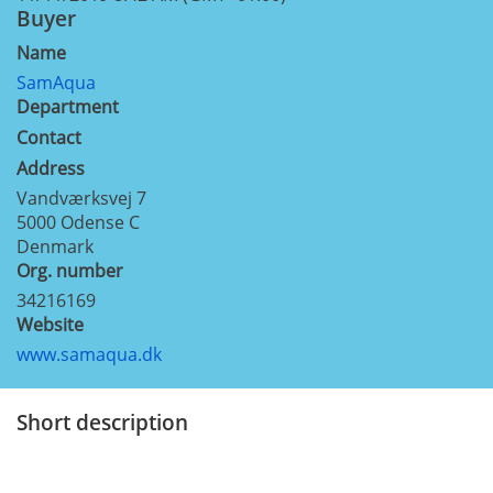
Buyer
Name
SamAqua
Department
Contact
Address
Vandværksvej 7
5000
Odense C
Denmark
Org. number
34216169
Website
www.samaqua.dk
Short description