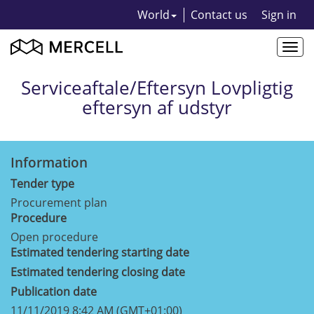
World
Contact us
Sign in
Togg
navi
Serviceaftale/Eftersyn Lovpligtig
eftersyn af udstyr
Information
Tender type
Procurement plan
Procedure
Open procedure
Estimated tendering starting date
Estimated tendering closing date
Publication date
11/11/2019 8:42 AM (GMT+01:00)