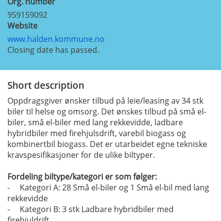
Org. number
959159092
Website
www.halden.kommune.no
Closing date has passed.
Short description
Oppdragsgiver ønsker tilbud på leie/leasing av 34 stk
biler til helse og omsorg. Det ønskes tilbud på små el-
biler, små el-biler med lang rekkevidde, ladbare
hybridbiler med firehjulsdrift, varebil biogass og
kombinertbil biogass. Det er utarbeidet egne tekniske
kravspesifikasjoner for de ulike biltyper.
Fordeling biltype/kategori er som følger:
- Kategori A: 28 Små el-biler og 1 Små el-bil med lang
rekkevidde
- Kategori B: 3 stk Ladbare hybridbiler med
firehjuldrift