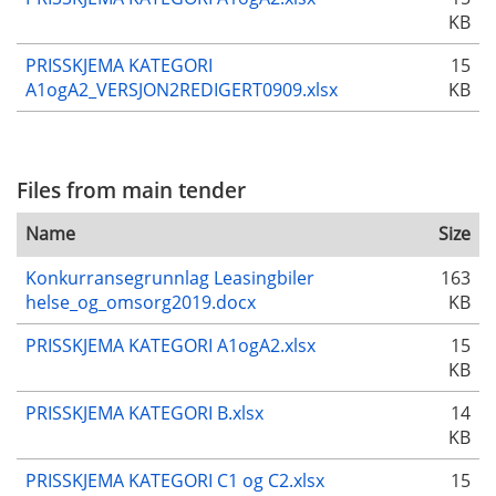
KB
PRISSKJEMA KATEGORI
15
A1ogA2_VERSJON2REDIGERT0909.xlsx
KB
Files from main tender
Name
Size
Konkurransegrunnlag Leasingbiler
163
helse_og_omsorg2019.docx
KB
PRISSKJEMA KATEGORI A1ogA2.xlsx
15
KB
PRISSKJEMA KATEGORI B.xlsx
14
KB
PRISSKJEMA KATEGORI C1 og C2.xlsx
15