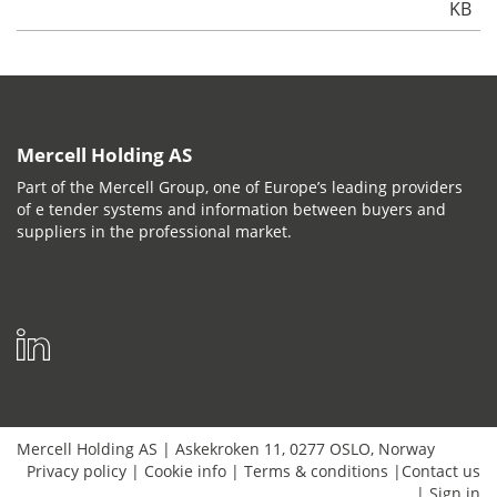
KB
Mercell Holding AS
Part of the Mercell Group, one of Europe’s leading providers
of e tender systems and information between buyers and
suppliers in the professional market.
Mercell Holding AS
|
Askekroken 11
,
0277
OSLO
,
Norway
Privacy policy
|
Cookie info
|
Terms & conditions
|
Contact us
|
Sign in