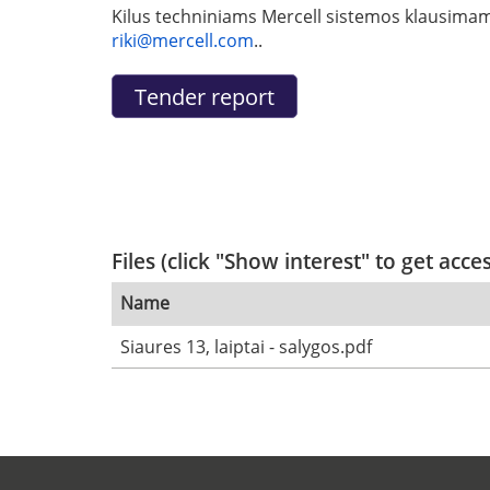
Kilus techniniams Mercell sistemos klausimams 
riki@mercell.com
..
Files (click "Show interest" to get acce
Name
Siaures 13, laiptai - salygos.pdf