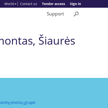
World
Contact us
Tender access
Sign in
Support
montas, Šiaurės
ivinity įmonių grupė