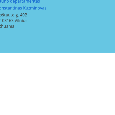
auno departamentas
onstantinas Kuzminovas
oštauto g. 40B
T-03163
Vilnius
ithuania