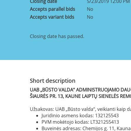
Closing date
5/23/2019 12:00 PM
Accepts parallel bids
No
Accepts variant bids
No
Closing date has passed.
Short description
UAB „BŪSTO VALDA“ ADMINISTRUOJAMO DA
ŠIAURĖS PR. 13, KAUNE LAIPTŲ SIENELĖS 
Užsakovas: UAB „Būsto valda“, veikianti kaip
Juridinio asmens kodas: 132125543
PVM mokėtojo kodas: LT321255413
Buveinės adresas: Chemijos g. 11, Kaun