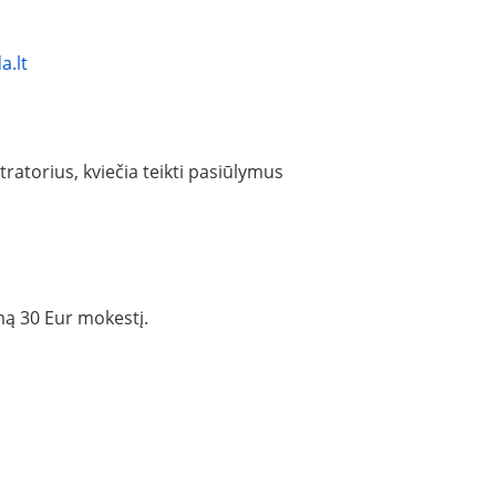
a.lt
torius, kviečia teikti pasiūlymus
mą 30 Eur mokestį.