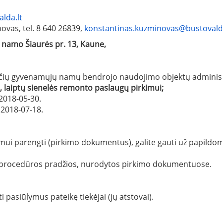
lda.lt
vas, tel. 8 640 26839,
konstantinas.kuzminovas@bustovald
 namo Šiaurės pr. 13, Kaune,
čių gyvenamųjų namų bendrojo naudojimo objektų administra
,
laiptų sienelės
remonto paslaugų
pirkimui;
2018-05-30.
2018-07-18.
mui parengti (pirkimo dokumentus), galite gauti už papildo
os procedūros pradžios, nurodytos pirkimo dokumentuose.
 pasiūlymus pateikę tiekėjai (jų atstovai).