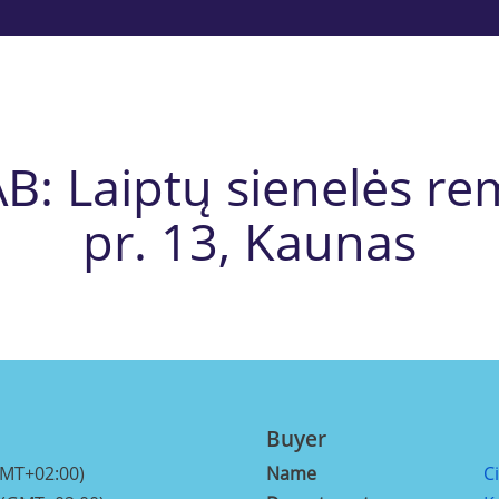
B: Laiptų sienelės re
pr. 13, Kaunas
Buyer
GMT+02:00)
Name
C