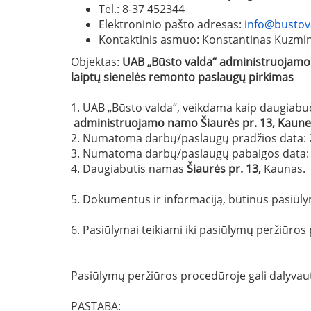
Tel.: 8-37 452344
Elektroninio pašto adresas:
info@bustova
Kontaktinis asmuo: Konstantinas Kuzmino
Objektas:
UAB „Būsto valda“ administruojamo
laiptų sienelės
remonto paslaugų pirkimas
1. UAB „Būsto valda“, veikdama kaip daugiabu
administruojamo namo
Šiaurės pr. 13
, Kaune
2. Numatoma darbų/paslaugų pradžios data: 
3. Numatoma darbų/paslaugų pabaigos data: 
4. Daugiabutis namas
Šiaurės pr. 13
,
Kaunas.
5. Dokumentus ir informaciją, būtinus pasiūly
6. Pasiūlymai teikiami iki pasiūlymų peržiūr
Pasiūlymų peržiūros procedūroje gali dalyvauti
PASTABA: