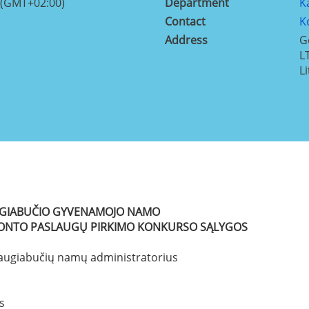
 (GMT+02:00)
Department
K
Contact
K
Address
G
L
L
UGIABUČIO GYVENAMOJO NAMO
REMONTO PASLAUGŲ PIRKIMO KONKURSO SĄLYGOS
 daugiabučių namų administratorius
as