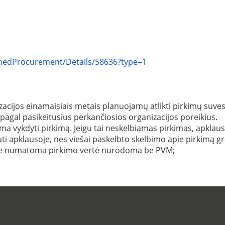
lannedProcurement/Details/58636?type=1
acijos einamaisiais metais planuojamų atlikti pirkimų suvestin
 pagal pasikeitusius perkančiosios organizacijos poreikius.
 vykdyti pirkimą. Jeigu tai neskelbiamas pirkimas, apklausa i
ti apklausoje, nes viešai paskelbto skelbimo apie pirkimą gr
ėje numatoma pirkimo vertė nurodoma be PVM;