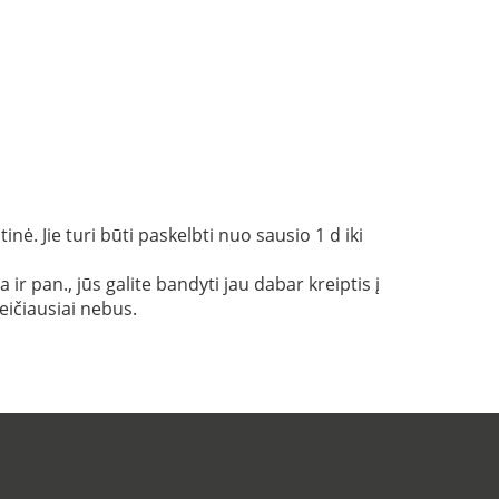
ė. Jie turi būti paskelbti nuo sausio 1 d iki
r pan., jūs galite bandyti jau dabar kreiptis į
eičiausiai nebus.