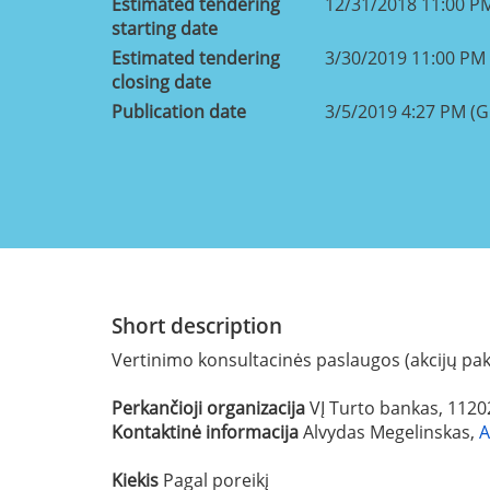
Estimated tendering
12/31/2018 11:00 P
starting date
Estimated tendering
3/30/2019 11:00 PM
closing date
Publication date
3/5/2019 4:27 PM (
Short description
Vertinimo konsultacinės paslaugos (akcijų pa
Perkančioji organizacija
VĮ Turto bankas, 112
Kontaktinė informacija
Alvydas Megelinskas,
A
Kiekis
Pagal poreikį