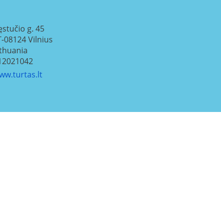
ęstučio g. 45
T-08124
Vilnius
ithuania
12021042
ww.turtas.lt