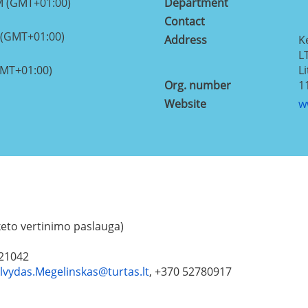
M (GMT+01:00)
Department
Contact
 (GMT+01:00)
Address
K
L
GMT+01:00)
L
Org. number
1
Website
w
keto vertinimo paslauga)
021042
lvydas.Megelinskas@turtas.lt
, +370 52780917