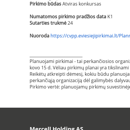
Pirkimo būdas
Atviras konkursas
Numatomos pirkimo pradžios data
K1
Sutarties trukmė
24
Nuoroda
https://cvpp.eviesiejipirkimai.lt/P
__________________________
Planuojami pirkimai - tai perkančiosios organiz
kovo 15 d. Vėliau pirkimų planai yra tikslinami
Reikėtų atkreipti dėmesį, kokiu būdu planuojama
perkančiąją organizaciją dėl galimybės dalyvau
Pirkimo vertė: planuojamų pirkimų suvestin
Mercell Holding AS