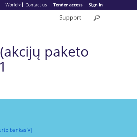
World
Contact us
Tender access
Sign in
Support
(akcijų paketo
K1
urto bankas VĮ