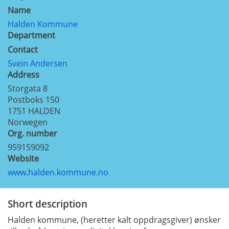
Name
Halden Kommune
Department
Contact
Svein Andersen
Address
Storgata 8
Postboks 150
1751
HALDEN
Norwegen
Org. number
959159092
Website
www.halden.kommune.no
Short description
Halden kommune, (heretter kalt oppdragsgiver) ønsker